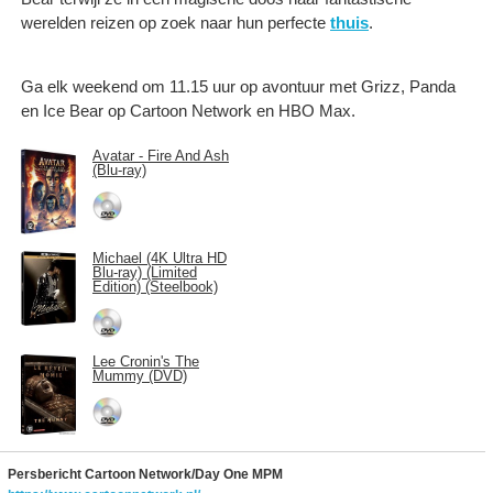
werelden reizen op zoek naar hun perfecte
thuis
.
Ga elk weekend om 11.15 uur op avontuur met Grizz, Panda
en Ice Bear op Cartoon Network en HBO Max.
Avatar - Fire And Ash
(Blu-ray)
Michael (4K Ultra HD
Blu-ray) (Limited
Edition) (Steelbook)
Lee Cronin's The
Mummy (DVD)
Persbericht Cartoon Network/Day One MPM