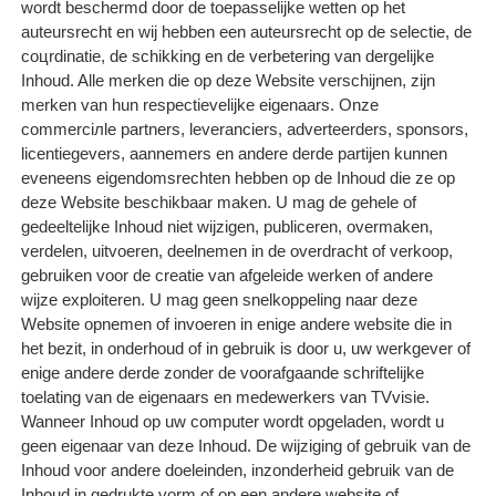
wordt beschermd door de toepasselijke wetten op het
auteursrecht en wij hebben een auteursrecht op de selectie, de
coцrdinatie, de schikking en de verbetering van dergelijke
Inhoud. Alle merken die op deze Website verschijnen, zijn
merken van hun respectievelijke eigenaars. Onze
commerciлle partners, leveranciers, adverteerders, sponsors,
licentiegevers, aannemers en andere derde partijen kunnen
eveneens eigendomsrechten hebben op de Inhoud die ze op
deze Website beschikbaar maken. U mag de gehele of
gedeeltelijke Inhoud niet wijzigen, publiceren, overmaken,
verdelen, uitvoeren, deelnemen in de overdracht of verkoop,
gebruiken voor de creatie van afgeleide werken of andere
wijze exploiteren. U mag geen snelkoppeling naar deze
Website opnemen of invoeren in enige andere website die in
het bezit, in onderhoud of in gebruik is door u, uw werkgever of
enige andere derde zonder de voorafgaande schriftelijke
toelating van de eigenaars en medewerkers van TVvisie.
Wanneer Inhoud op uw computer wordt opgeladen, wordt u
geen eigenaar van deze Inhoud. De wijziging of gebruik van de
Inhoud voor andere doeleinden, inzonderheid gebruik van de
Inhoud in gedrukte vorm of op een andere website of