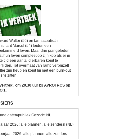
ward Walter (56) en farmaceutisch
sultant Marcel (54) leiden een
ekommerd leven. Maar drie jaar geleden
at hun leven compleet op zijn kop als er in
te tijd een aantal dierbaren komt te
rlijden. Tot overmaat van ramp verbrijzelt
ter zijn heup en komt hij met een burn-out
is te zitten.
 Vertrek', om 20.30 uur bij AVROTROS op
O 1.
SIERS
andidaten/publiek Gezocht NL
ajaar 2026: alle plannen, alle zenders! (NL)
oorjaar 2026: alle plannen, alle zenders