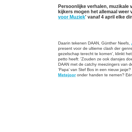
Persoonlijke verhalen, muzikale
kijkers mogen het allemaal weer 
voor Muziek
' vanaf 4 april elke 
Daarin tekenen DAAN, Günther Neefs,
present voor de ultieme clash der genre
gezelschap terecht te komen', klinkt h
petto heeft: 'Zouden ze ook dansjes do
DAAN met de catchy meezingers van 
‘Papa’ van Stef Bos in een nieuw jasje?
Metejoor
onder handen te nemen? Eén d