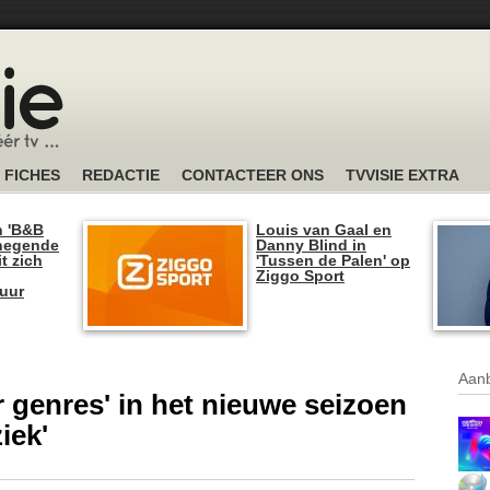
FICHES
REDACTIE
CONTACTEER ONS
TVVISIE EXTRA
n 'B&B
Louis van Gaal en
 negende
Danny Blind in
t zich
'Tussen de Palen' op
Ziggo Sport
tuur
Aanb
r genres' in het nieuwe seizoen
iek'