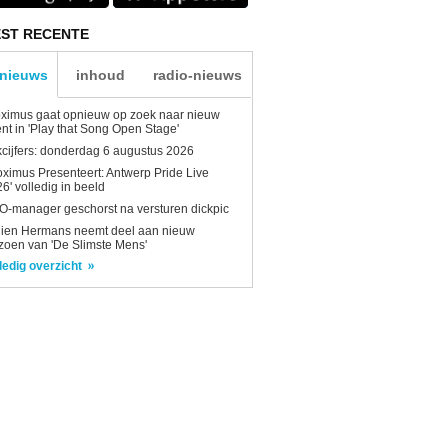
ST RECENTE
-nieuws
inhoud
radio-nieuws
ximus gaat opnieuw op zoek naar nieuw
ent in 'Play that Song Open Stage'
kcijfers: donderdag 6 augustus 2026
oximus Presenteert: Antwerp Pride Live
6' volledig in beeld
-manager geschorst na versturen dickpic
lien Hermans neemt deel aan nieuw
zoen van 'De Slimste Mens'
ledig overzicht