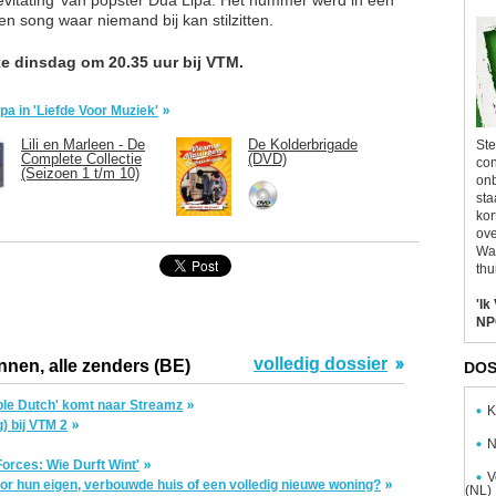
een song waar niemand bij kan stilzitten.
elke dinsdag om 20.35 uur bij VTM.
pa in 'Liefde Voor Muziek'
Lili en Marleen - De
De Kolderbrigade
Ste
Complete Collectie
(DVD)
con
(Seizoen 1 t/m 10)
onb
sta
kor
ove
Wal
thu
'Ik
NP
volledig dossier
nnen, alle zenders (BE)
DOS
le Dutch' komt naar Streamz
K
g) bij VTM 2
N
Forces: Wie Durft Wint'
V
or hun eigen, verbouwde huis of een volledig nieuwe woning?
(NL)