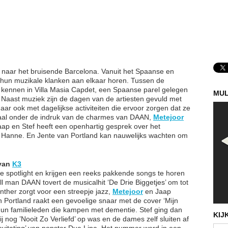
s naar het bruisende Barcelona. Vanuit het Spaanse en
e hun muzikale klanken aan elkaar horen. Tussen de
 kennen in Villa Masia Capdet, een Spaanse parel gelegen
MUL
. Naast muziek zijn de dagen van de artiesten gevuld met
r ook met dagelijkse activiteiten die ervoor zorgen dat ze
aal onder de indruk van de charmes van DAAN,
Metejoor
aap en Stef heeft een openhartig gesprek over het
Hanne. En Jente van Portland kan nauwelijks wachten om
 van
K3
de spotlight en krijgen een reeks pakkende songs te horen
ll man DAAN tovert de musicalhit ‘De Drie Biggetjes’ om tot
ther zorgt voor een streepje jazz,
Metejoor
en Jaap
Portland raakt een gevoelige snaar met de cover ‘Mijn
 hun familieleden die kampen met dementie. Stef ging dan
KIJ
j nog ’Nooit Zo Verliefd’ op was en de dames zelf sluiten af
evitating’ van popster Dua Lipa. Het nummer werd in een