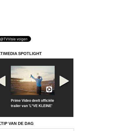
TIMEDIA SPOTLIGHT
Prime Video deelt officiële
Check nu de officiële
Kijk vanaf maa
trailer van 'L*VE KLEINE'
trailer van 'The Last
'Furious' op Di
Sunrise'
KTIP VAN DE DAG