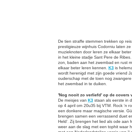
De tien straffe stemmen trekken op rei
prestigieuze wijnhuis Codorniu laten z
muzieknoten door leren ze elkaar beter
in het kleine stadje Sant Pere de Ribes
zon, baden aan het zwembad en rust maa
elkaar beter leren kennen.
K3
is helem
wordt herenigd met zijn goede vriend J
ouderschap met de toen nog zwangere 
het zwembad in te duiken.
'Nog nooit zo verliefd' op de covers
De meisjes van
K3
staan als eerste in 
op 4 april om 20u35 bij VTM. Rock ‘n ro
een donkere maar magische versie. Gün
brengen samen een verrassend duet en 
Held’. Zij brengen het lied als ode aan
weer aan de slag met een tophit waar hi
met een Nederlandstalige versie van ‘L