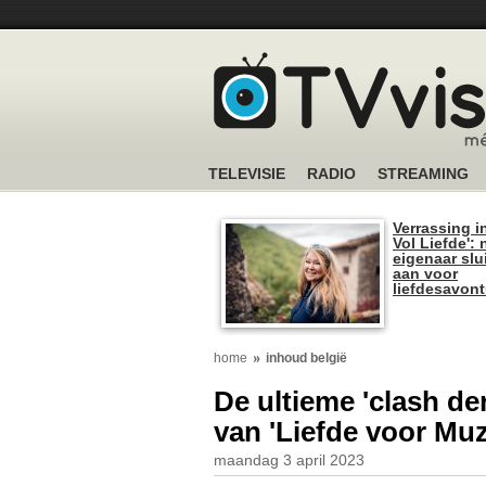
TELEVISIE
RADIO
STREAMING
Verrassing i
Vol Liefde':
eigenaar slui
aan voor
liefdesavon
home
inhoud belgië
De ultieme 'clash de
van 'Liefde voor Muz
maandag 3 april 2023