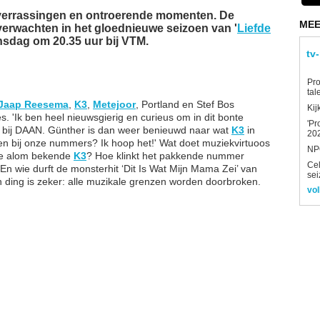
 verrassingen en ontroerende momenten. De
MEE
verwachten in het gloednieuwe seizoen van '
Liefde
dinsdag om 20.35 uur bij VTM.
tv
Pro
tal
Jaap Reesema
,
K3
,
Metejoor
, Portland en Stef Bos
Kij
s. 'Ik ben heel nieuwsgierig en curieus om in dit bonte
'Pr
et bij DAAN. Günther is dan weer benieuwd naar wat
K3
in
202
en bij onze nummers? Ik hoop het!' Wat doet muziekvirtuoos
NPO
de alom bekende
K3
? Hoe klinkt het pakkende nummer
Ce
 En wie durft de monsterhit ‘Dit Is Wat Mijn Mama Zei’ van
sei
ing is zeker: alle muzikale grenzen worden doorbroken.
vol