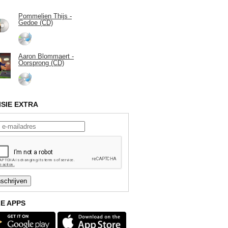
Pommelien Thijs -
Gedoe (CD)
Aaron Blommaert -
Oorsprong (CD)
ISIE EXTRA
E APPS