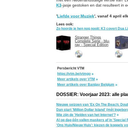
K3
-jasje gestoken en dat resulteert in 
'
Liefde voor Muziek
', vanaf 4 april 
Lees ook:
Zo hoorde je hen nog nooit: K3 covert Dua Li
Stranger Things
Complete Serie - blu-
ray - Special Edition
Persbericht VTM
https://vtm.be/vtmgo
Meer artikels over VTM
Meer artikels over Banijay Belgium
DOSSIER: Voorjaar 2023: alle pla
Nieuwe seizoen van 'Ex On The Beach: Doub
Dan start 'Million Dollar Island' (mét Ingebor
Wie zijn de 'Helden van het Internet'?
Al op dag één vallen maskers af in 'Special 
'Ons Huis/Nieuw Huis': kiezen de koppels vo