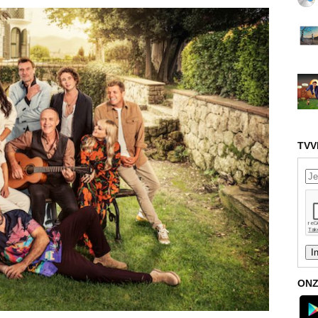
TVV
ONZ