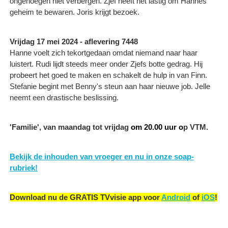
ongenoegen niet verbergen. Zjef heeft het lastig om Hannes
geheim te bewaren. Joris krijgt bezoek.
Vrijdag 17 mei 2024 - aflevering 7448
Hanne voelt zich tekortgedaan omdat niemand naar haar
luistert. Rudi lijdt steeds meer onder Zjefs botte gedrag. Hij
probeert het goed te maken en schakelt de hulp in van Finn.
Stefanie begint met Benny's steun aan haar nieuwe job. Jelle
neemt een drastische beslissing.
'Familie', van maandag tot vrijdag
om 20.00 uur o
p VTM.
Bekijk de inhouden van vroeger en nu in onze soap-
rubriek!
Download nu de GRATIS TVvisie app voor
Android
of
iOS
!