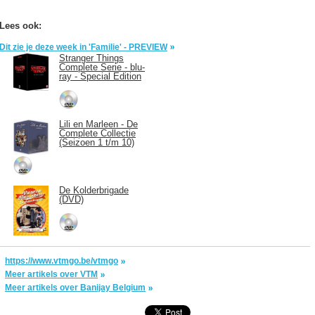
Lees ook:
Dit zie je deze week in 'Familie' - PREVIEW
Stranger Things
Complete Serie - blu-
ray - Special Edition
Lili en Marleen - De
Complete Collectie
(Seizoen 1 t/m 10)
De Kolderbrigade
(DVD)
https://www.vtmgo.be/vtmgo
Meer artikels over VTM
Meer artikels over Banijay Belgium