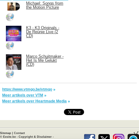
Michael: Songs from
the Motion Picture
K3 - K3 Originals -
De Reünie Live (2
CD)
Marco Schuitmaker -
Het Is Me Gelukt
(CD)
https://www.vtmgo.be/vtmgo
Meer artikels over VTM
Meer artikels over Heartmade Media
Sitemap
|
Contact
©
Exsite.be
-
Copyright & Disclaimer
-