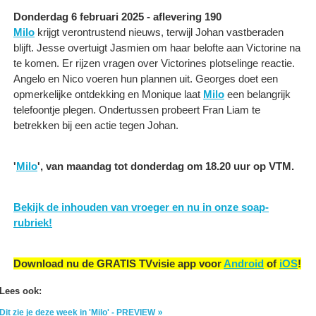
Donderdag 6 februari 2025 - aflevering 190
Milo
krijgt verontrustend nieuws, terwijl Johan vastberaden
blijft. Jesse overtuigt Jasmien om haar belofte aan Victorine na
te komen. Er rijzen vragen over Victorines plotselinge reactie.
Angelo en Nico voeren hun plannen uit. Georges doet een
opmerkelijke ontdekking en Monique laat
Milo
een belangrijk
telefoontje plegen. Ondertussen probeert Fran Liam te
betrekken bij een actie tegen Johan.
'
Milo
', van maandag tot donderdag om 18.20 uur op VTM.
Bekijk de inhouden van vroeger en nu in onze soap-
rubriek!
Download nu de GRATIS TVvisie app voor
Android
of
iOS
!
Lees ook:
Dit zie je deze week in 'Milo' - PREVIEW