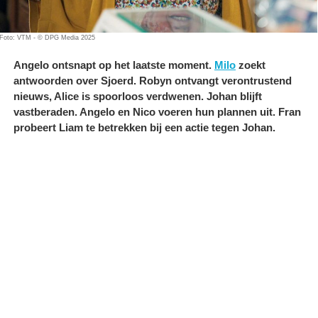
Foto: VTM - © DPG Media 2025
Angelo ontsnapt op het laatste moment.
Milo
zoekt
antwoorden over Sjoerd. Robyn ontvangt verontrustend
nieuws, Alice is spoorloos verdwenen. Johan blijft
vastberaden. Angelo en Nico voeren hun plannen uit. Fran
probeert Liam te betrekken bij een actie tegen Johan.