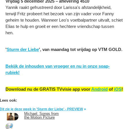
Vrijdag 5 december 2025 – aflevering 4510
Yannik raakt gefrustreerd door Larissa's afstandelijkheid,
terwijl Fritz probeert het bezoek van zijn vader voor Fanny
geheim te houden. Wanneer Leo's voetbalpartner uitvalt, schiet
Elias te hulp en groeit er een hechtere vriendschap tussen
hen.
'
Sturm der Liebe
', van maandag tot vrijdag op VTM GOLD.
Bekijk de inhouden van vroeger en nu in onze soap-
rubiek!
Download nu de GRATIS TVvisie app voor
Android
of
iOS
!
Lees ook:
Dit zie je deze week in 'Sturm der Liebe' - PREVIEW
Michael: Songs from
the Motion Picture