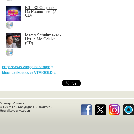
K3 - K3 Originals -
De Reünie Live (2
CD)
Marco Schuitmaker -
Het Is Me Gelukt
(CD)
https://www.vtmgo.be/vtmgo
Meer artikels over VTM GOLD
Sitemap
|
Contact
©
Exsite.be
-
Copyright & Disclaimer
-
Gebruiksvoorwaarden