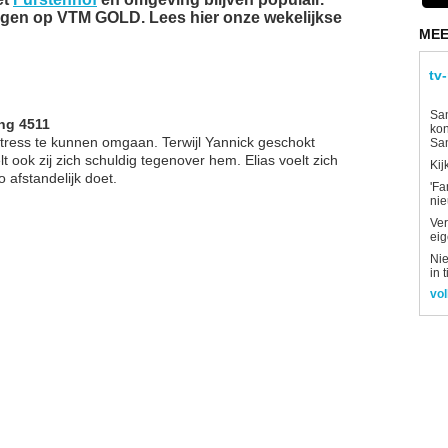
olgen op VTM GOLD. Lees hier onze wekelijkse
MEE
tv
Sam
ng 4511
kon
 stress te kunnen omgaan. Terwijl Yannick geschokt
Sa
lt ook zij zich schuldig tegenover hem. Elias voelt zich
Kij
 afstandelijk doet.
'Fa
ni
Ver
eig
Nie
in 
vol