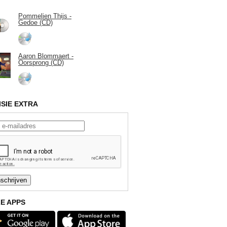
Pommelien Thijs -
Gedoe (CD)
Aaron Blommaert -
Oorsprong (CD)
ISIE EXTRA
E APPS