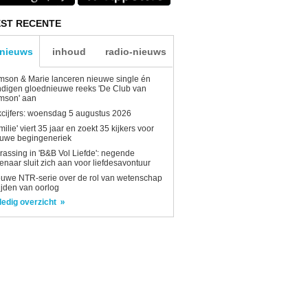
ST RECENTE
-nieuws
inhoud
radio-nieuws
son & Marie lanceren nieuwe single én
digen gloednieuwe reeks 'De Club van
mson' aan
kcijfers: woensdag 5 augustus 2026
milie' viert 35 jaar en zoekt 35 kijkers voor
euwe begingeneriek
rassing in 'B&B Vol Liefde': negende
enaar sluit zich aan voor liefdesavontuur
uwe NTR-serie over de rol van wetenschap
tijden van oorlog
ledig overzicht