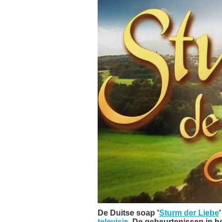
De Duitse soap '
Sturm der Liebe
televisie
. De gebeurtenissen in h