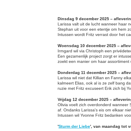
Dinsdag 9 december 2025 – afleveri
Larissa valt uit de lucht wanneer haar ne
Stephan uit voor een etentje om hem zo 
Intussen wordt Fritz verrast door het c
Woensdag 10 december 2025 – aflev
Irmgard wil via Christoph een privédete
Een gezamenlijk project zorgt er intu
zoekt een manier om haar assortiment u
Donderdag 11 december 2025 – aflev
Larissa wil niet dat Killian en Fanny el
kalmeert Elias, ook al is ze zelf bang da
ruzie met Fritz excuseert Erik zich bij Y
Vrijdag 12 december 2025 – afleveri
Olivia voelt zich overdonderd wanneer S
af. Ondanks Larissa's eis om elkaar niet
Intussen wil Yvonne Fritz bedanken voor
'
Sturm der Liebe
', van maandag tot 