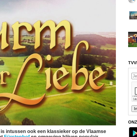
TVV
ONZ
' is intussen ook een klassieker op de Vlaamse
et
Fürstenhof
en omgeving blijven populair.