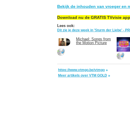
Bekijk de inhouden van vroeger en n
Download nu de GRATIS TVvisie ap
Lees ook:
Dit zie je deze week in 'Sturm der Liebe' - 
Michael: Songs from
the Motion Picture
https://www.vtmgo.be/vtmgo
Meer artikels over VTM GOLD