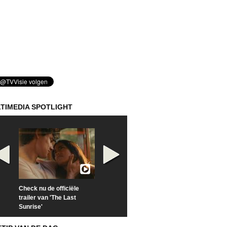
TIMEDIA SPOTLIGHT
Check nu de officiële
Kijk vanaf maandag naar
Kijk nu naar 'Po
trailer van 'The Last
'Furious' op Disney+
of Time with To
Sunrise'
Hiddleston'