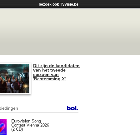
bezoek ook TVvisie.be
Dit zijn de kandidaten
van het tweede
seizoen van
'Bestemming X'
iedingen
Eurovision Song
Contest Vienna 2026
(2 CD)