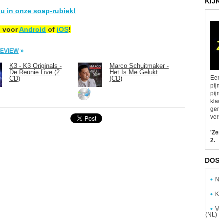
KIJ
u in onze soap-rubiek!
p voor
Android
of
iOS
!
PREVIEW
K3 - K3 Originals -
Marco Schuitmaker -
De Reünie Live (2
Het Is Me Gelukt
Een
CD)
(CD)
pij
pij
kla
gen
ver
'Z
2.
DOS
N
K
V
(NL)