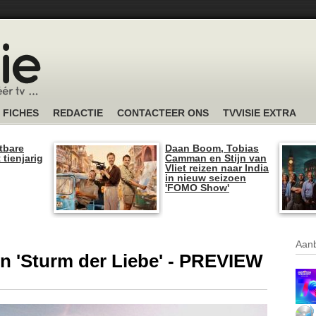
FICHES
REDACTIE
CONTACTEER ONS
TVVISIE EXTRA
tbare
Daan Boom, Tobias
 tienjarig
Camman en Stijn van
Vliet reizen naar India
in nieuw seizoen
'FOMO Show'
Aanb
 in 'Sturm der Liebe' - PREVIEW