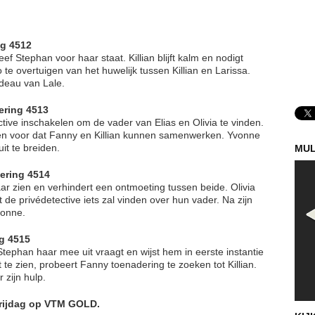
ng 4512
ef Stephan voor haar staat. Killian blijft kalm en nodigt
te overtuigen van het huwelijk tussen Killian en Larissa.
adeau van Lale.
ering 4513
ctive inschakelen om de vader van Elias en Olivia te vinden.
ssen voor dat Fanny en Killian kunnen samenwerken. Yvonne
it te breiden.
MUL
ering 4514
kaar zien en verhindert een ontmoeting tussen beide. Olivia
t de privédetective iets zal vinden over hun vader. Na zijn
vonne.
ng 4515
tephan haar mee uit vraagt en wijst hem in eerste instantie
 te zien, probeert Fanny toenadering te zoeken tot Killian.
 zijn hulp.
vrijdag op VTM GOLD.