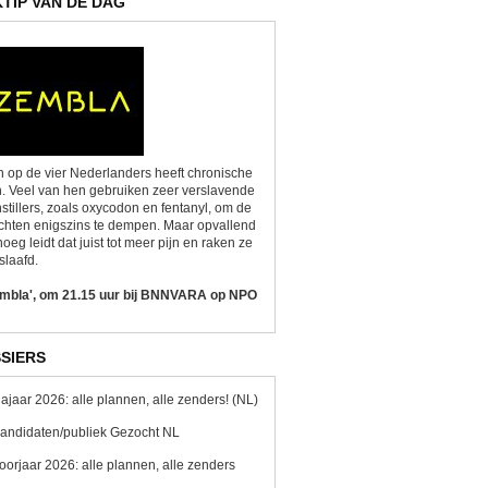
KTIP VAN DE DAG
 op de vier Nederlanders heeft chronische
n. Veel van hen gebruiken zeer verslavende
nstillers, zoals oxycodon en fentanyl, om de
chten enigszins te dempen. Maar opvallend
oeg leidt dat juist tot meer pijn en raken ze
slaafd.
embla', om 21.15 uur bij BNNVARA op NPO
SIERS
ajaar 2026: alle plannen, alle zenders! (NL)
andidaten/publiek Gezocht NL
oorjaar 2026: alle plannen, alle zenders