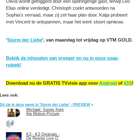
Olivia wordt getriggerd door een opdringerige gast, terwijl Leo
Elias online verdedigt. Christoph zoekt antwoorden na
Sophia's verraad, maar zij zet haar plan door. Katja probeert
met Vincent te ontspannen, maar het werk stoort opnieuw.
'
Sturm der Liebe
', van maandag tot vrijdag op VTM GOLD.
Bekijk de inhouden van vroeger en nu in onze soap-
rubiek!
Download nu de GRATIS TVvisie app voor
Android
of
iOS
!
Lees ook:
Dit zie je deze week in 'Sturm der Liebe' - PREVIEW
Michael: Songs from
the Motion Picture
K3 - K3 Originals -
De Reünie Live (2