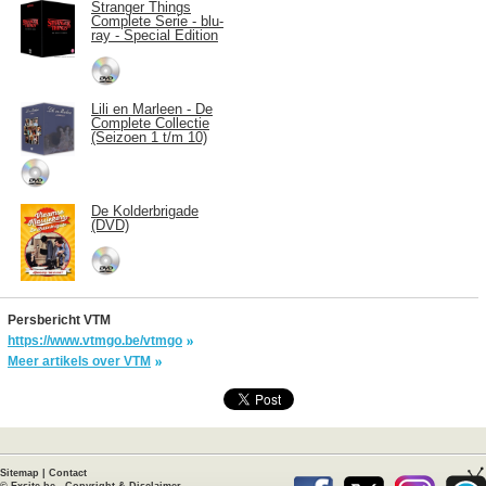
Stranger Things
Complete Serie - blu-
ray - Special Edition
Lili en Marleen - De
Complete Collectie
(Seizoen 1 t/m 10)
De Kolderbrigade
(DVD)
Persbericht VTM
https://www.vtmgo.be/vtmgo
Meer artikels over VTM
Sitemap
|
Contact