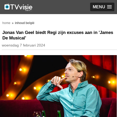
MENU
home
inhoud belgië
Jonas Van Geel biedt Regi zijn excuses aan in 'James
De Musical'
woensdag 7 februari 2024