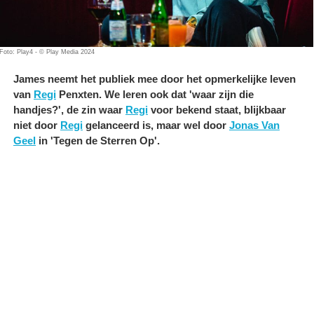
Foto: Play4 - © Play Media 2024
James neemt het publiek mee door het opmerkelijke leven
van
Regi
Penxten. We leren ook dat 'waar zijn die
handjes?', de zin waar
Regi
voor bekend staat, blijkbaar
niet door
Regi
gelanceerd is, maar wel door
Jonas Van
Geel
in 'Tegen de Sterren Op'.