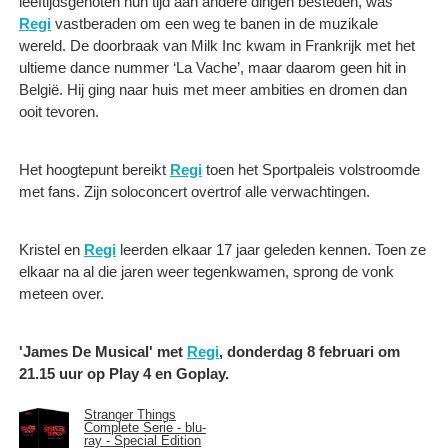
leeftijdsgenoten hun tijd aan andere dingen besteden, was
Regi
vastberaden om een weg te banen in de muzikale
wereld. De doorbraak van Milk Inc kwam in Frankrijk met het
ultieme dance nummer ‘La Vache’, maar daarom geen hit in
België. Hij ging naar huis met meer ambities en dromen dan
ooit tevoren.
Het hoogtepunt bereikt
Regi
toen het Sportpaleis volstroomde
met fans. Zijn soloconcert overtrof alle verwachtingen.
Kristel en
Regi
leerden elkaar 17 jaar geleden kennen. Toen ze
elkaar na al die jaren weer tegenkwamen, sprong de vonk
meteen over.
'James De Musical' met
Regi
, donderdag 8 februari om
21.15 uur op Play 4 en Goplay.
Stranger Things
Complete Serie - blu-
ray - Special Edition