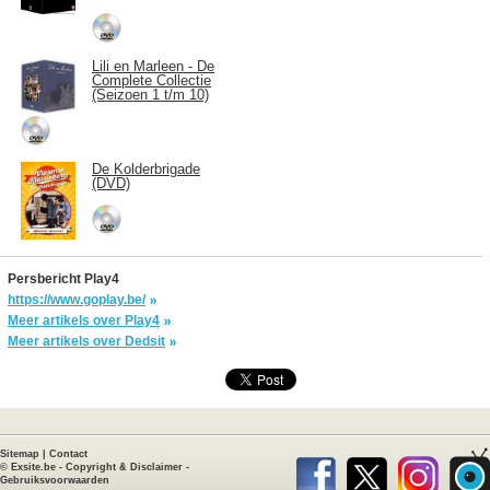
Lili en Marleen - De
Complete Collectie
(Seizoen 1 t/m 10)
De Kolderbrigade
(DVD)
Persbericht Play4
https://www.goplay.be/
Meer artikels over Play4
Meer artikels over Dedsit
Sitemap
|
Contact
©
Exsite.be
-
Copyright & Disclaimer
-
Gebruiksvoorwaarden