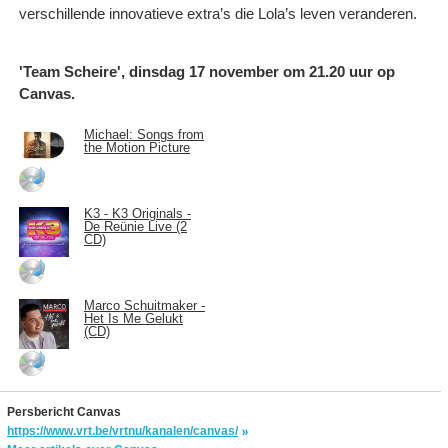
verschillende innovatieve extra’s die Lola’s leven veranderen.
'Team Scheire', dinsdag 17 november om 21.20 uur op
Canvas.
Michael: Songs from
the Motion Picture
K3 - K3 Originals -
De Reünie Live (2
CD)
Marco Schuitmaker -
Het Is Me Gelukt
(CD)
Persbericht Canvas
https://www.vrt.be/vrtnu/kanalen/canvas/