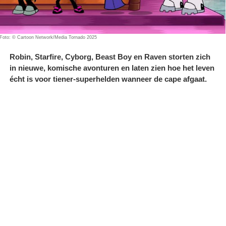
Foto: © Cartoon Network/Media Tornado 2025
Robin, Starfire, Cyborg, Beast Boy en Raven storten zich
in nieuwe, komische avonturen en laten zien hoe het leven
écht is voor tiener-superhelden wanneer de cape afgaat.