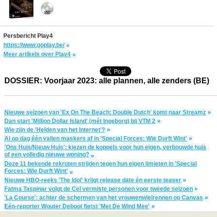
Persbericht Play4
https://www.goplay.be/
Meer artikels over Play4
DOSSIER: Voorjaar 2023: alle plannen, alle zenders (BE)
Nieuwe seizoen van 'Ex On The Beach: Double Dutch' komt naar Streamz
Dan start 'Million Dollar Island' (mét Ingeborg) bij VTM 2
Wie zijn de 'Helden van het Internet'?
Al op dag één vallen maskers af in 'Special Forces: Wie Durft Wint'
'Ons Huis/Nieuw Huis': kiezen de koppels voor hun eigen, verbouwde huis
of een volledig nieuwe woning?
Deze 11 bekende rekruten strijden tegen hun eigen limieten in 'Special
Forces: Wie Durft Wint'
Nieuwe HBO-reeks 'The Idol' krijgt release date én eerste teaser
Fatma Taspinar volgt de Cel vermiste personen voor tweede seizoen
'La Course': achter de schermen van het vrouwenwielrennen op Canvas
Eén-reporter Wouter Deboot fietst 'Met De Wind Mee'