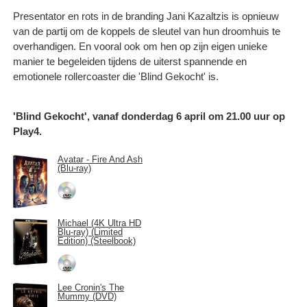
Presentator en rots in de branding Jani Kazaltzis is opnieuw
van de partij om de koppels de sleutel van hun droomhuis te
overhandigen. En vooral ook om hen op zijn eigen unieke
manier te begeleiden tijdens de uiterst spannende en
emotionele rollercoaster die 'Blind Gekocht' is.
'Blind Gekocht', vanaf donderdag 6 april om 21.00 uur op
Play4.
Avatar - Fire And Ash
(Blu-ray)
Michael (4K Ultra HD
Blu-ray) (Limited
Edition) (Steelbook)
Lee Cronin's The
Mummy (DVD)