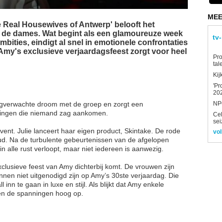
MEE
e Real Housewives of Antwerp' belooft het
 de dames. Wat begint als een glamoureuze week
tv
ities, eindigt al snel in emotionele confrontaties
Amy's exclusieve verjaardagsfeest zorgt voor heel
Pro
tal
Kij
'Pr
202
angverwachte droom met de groep en zorgt een
NPO
ningen die niemand zag aankomen.
Ce
sei
event. Julie lanceert haar eigen product, Skintake. De rode
vol
oud. Na de turbulente gebeurtenissen van de afgelopen
n alle rust verloopt, maar niet iedereen is aanwezig.
clusieve feest van Amy dichterbij komt. De vrouwen zijn
nnen niet uitgenodigd zijn op Amy’s 30ste verjaardag. Die
inn te gaan in luxe en stijl. Als blijkt dat Amy enkele
en de spanningen hoog op.