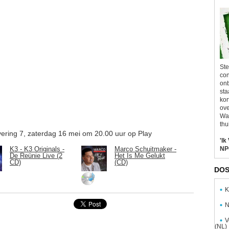
Ste
con
onb
sta
kor
ove
Wal
thu
vering 7, zaterdag 16 mei om 20.00 uur op Play
'Ik
NP
K3 - K3 Originals -
Marco Schuitmaker -
De Reünie Live (2
Het Is Me Gelukt
CD)
(CD)
DOS
K
N
V
(NL)