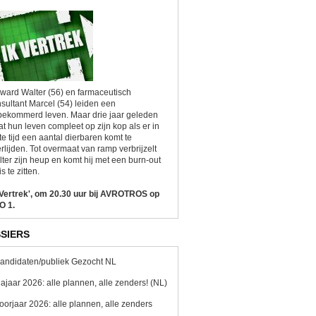
ward Walter (56) en farmaceutisch
sultant Marcel (54) leiden een
ekommerd leven. Maar drie jaar geleden
at hun leven compleet op zijn kop als er in
te tijd een aantal dierbaren komt te
rlijden. Tot overmaat van ramp verbrijzelt
ter zijn heup en komt hij met een burn-out
is te zitten.
 Vertrek', om 20.30 uur bij AVROTROS op
O 1.
SIERS
andidaten/publiek Gezocht NL
ajaar 2026: alle plannen, alle zenders! (NL)
oorjaar 2026: alle plannen, alle zenders