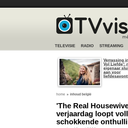
TELEVISIE
RADIO
STREAMING
Verrassing i
Vol Liefde':
eigenaar slui
aan voor
liefdesavon
home
inhoud belgië
'The Real Housewive
verjaardag loopt vol
schokkende onthull