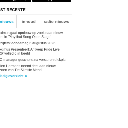
ST RECENTE
-nieuws
inhoud
radio-nieuws
ximus gaat opnieuw op zoek naar nieuw
ent in 'Play that Song Open Stage'
kcijfers: donderdag 6 augustus 2026
oximus Presenteert: Antwerp Pride Live
6' volledig in beeld
-manager geschorst na versturen dickpic
lien Hermans neemt deel aan nieuw
zoen van 'De Slimste Mens'
ledig overzicht