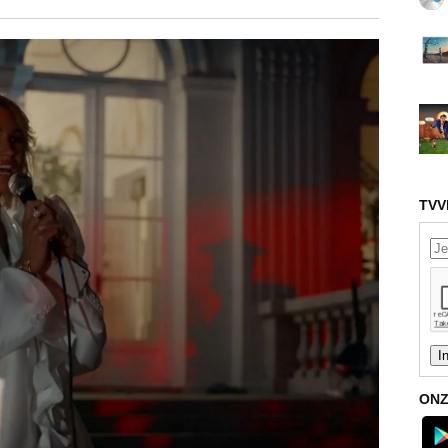
TVV
ONZ