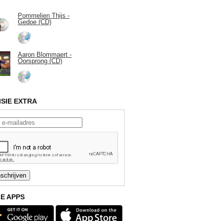
Pommelien Thijs -
Gedoe (CD)
Aaron Blommaert -
Oorsprong (CD)
ISIE EXTRA
E APPS