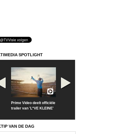
TIMEDIA SPOTLIGHT
Prime Video deelt officiële
Check nu de officiële
Kijk vanaf maa
trailer van 'L*VE KLEINE'
trailer van 'The Last
'Furious' op Di
Sunrise'
KTIP VAN DE DAG