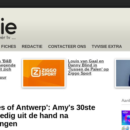
FICHES
REDACTIE
CONTACTEER ONS
TVVISIE EXTRA
n 'B&B
Louis van Gaal en
 negende
Danny Blind in
t zich
'Tussen de Palen' op
Ziggo Sport
tuur
Aanb
s of Antwerp': Amy's 30ste
ledig uit de hand na
ingen