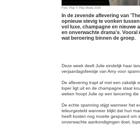
Foto: Play © Play Media 2026
In de zevende aflevering van 'Th
opnieuw stevig te vonken tussen
vol luxe, champagne en nieuwe amb
en onverwachte drama's. Vooral 
wat beroering binnen de groep.
Deze week deelt Julie eindelijk haar l
verjaardagsfeestje van Amy voor span
De aflevering trapt af met een zakelijk 
loper ligt uit en de champagne staat k
weken hoopt Julie op een lancering die i
De echte spanning stijgt wanneer het ex
teleurgesteld wanneer blijkt dat hun ma
heeft kosten nog moeite gespaard om all 
onverwachte aankondigingen doet, lop