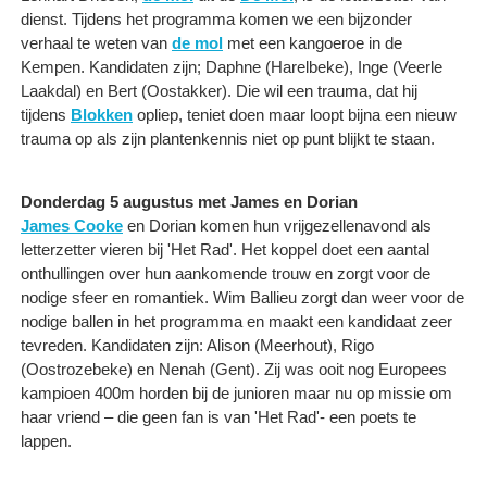
dienst. Tijdens het programma komen we een bijzonder
verhaal te weten van
de mol
met een kangoeroe in de
Kempen. Kandidaten zijn; Daphne (Harelbeke), Inge (Veerle
Laakdal) en Bert (Oostakker). Die wil een trauma, dat hij
tijdens
Blokken
opliep, teniet doen maar loopt bijna een nieuw
trauma op als zijn plantenkennis niet op punt blijkt te staan.
Donderdag 5 augustus met James en Dorian
James Cooke
en Dorian komen hun vrijgezellenavond als
letterzetter vieren bij 'Het Rad'. Het koppel doet een aantal
onthullingen over hun aankomende trouw en zorgt voor de
nodige sfeer en romantiek. Wim Ballieu zorgt dan weer voor de
nodige ballen in het programma en maakt een kandidaat zeer
tevreden. Kandidaten zijn: Alison (Meerhout), Rigo
(Oostrozebeke) en Nenah (Gent). Zij was ooit nog Europees
kampioen 400m horden bij de junioren maar nu op missie om
haar vriend – die geen fan is van 'Het Rad'- een poets te
lappen.