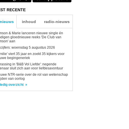
ST RECENTE
-nieuws
inhoud
radio-nieuws
son & Marie lanceren nieuwe single én
digen gloednieuwe reeks 'De Club van
mson' aan
kcijfers: woensdag 5 augustus 2026
milie' viert 35 jaar en zoekt 35 kijkers voor
euwe begingeneriek
rassing in 'B&B Vol Liefde': negende
enaar sluit zich aan voor liefdesavontuur
uwe NTR-serie over de rol van wetenschap
tijden van oorlog
ledig overzicht