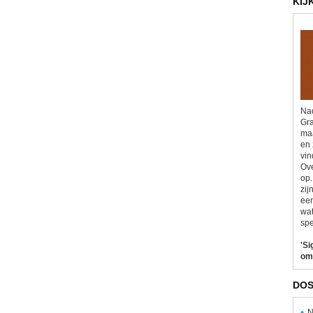
KIJ
Nad
Gra
maa
en 
vin
Ove
op.
zij
eer
wat
spe
'Si
om
DOS
N