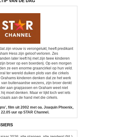
KTIP VAN DE DAG
at zijn vrouw is verongelukt, heeft predikant
ham Hess zijn geloof verloren. Zes
nden later leeft hij met zijn twee kinderen
zijn broer op een boerderij. Op een morgen
den ze een enorme graancirkel op hun veld.
ral ter wereld duiken plots van die cirkels
 Grahams kinderen denken dat ze het werk
n van buitenaardse wezens, zijn broer denkt
der aan grapjassen en Graham weet niet
 hij moet denken. Maar er lijkt toch wel iets
ciaals aan de hand met die cirkels.
gns', film uit 2002 met oa. Joaquin Phoenix,
 22.05 uur op STAR Channel.
SIERS
ajaar 2026: alle plannen, alle zenders! (NL)