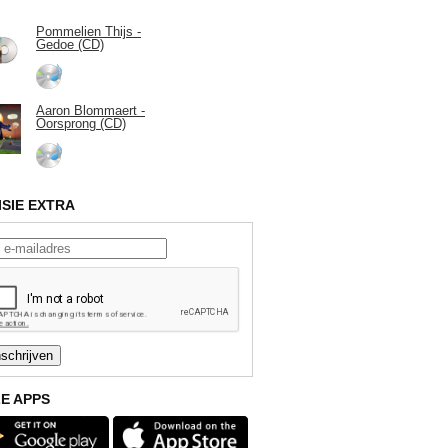
Pommelien Thijs -
Gedoe (CD)
Aaron Blommaert -
Oorsprong (CD)
ISIE EXTRA
E APPS