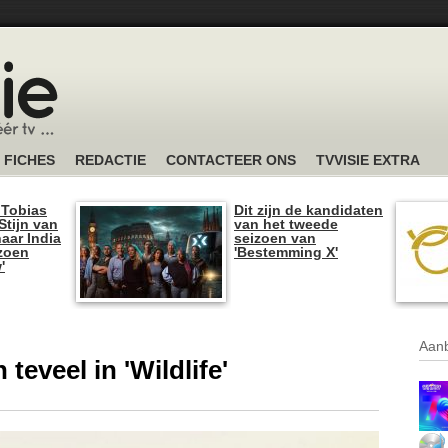
FICHES
REDACTIE
CONTACTEER ONS
TVVISIE EXTRA
 Tobias
Dit zijn de kandidaten
tijn van
van het tweede
naar India
seizoen van
izoen
'Bestemming X'
'
Aanb
teveel in 'Wildlife'