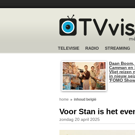
TELEVISIE
RADIO
STREAMING
Daan Boom,
Camman en S
Vliet reizen 
in nieuw se
'FOMO Show
home
inhoud belgië
Voor Stan is het even 
zondag 20 april 2025