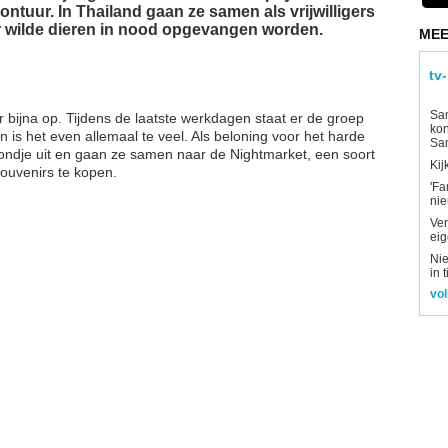
ntuur. In Thailand gaan ze samen als vrijwilligers
ar wilde dieren in nood opgevangen worden.
MEE
tv
Sam
r bijna op. Tijdens de laatste werkdagen staat er de groep
kon
n is het even allemaal te veel. Als beloning voor het harde
Sa
vondje uit en gaan ze samen naar de Nightmarket, een soort
Kij
ouvenirs te kopen.
'Fa
ni
Ver
eig
Nie
in 
vol