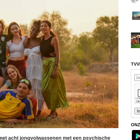
TVV
ONZ
ns met acht jongvolwassenen met een psychische