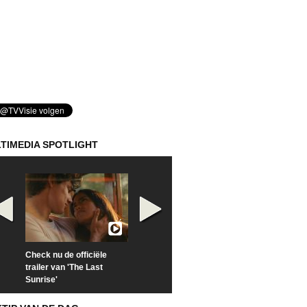
TIMEDIA SPOTLIGHT
Check nu de officiële
Kijk vanaf maandag naar
Kijk nu naar 'Po
trailer van 'The Last
'Furious' op Disney+
of Time with To
Sunrise'
Hiddleston'