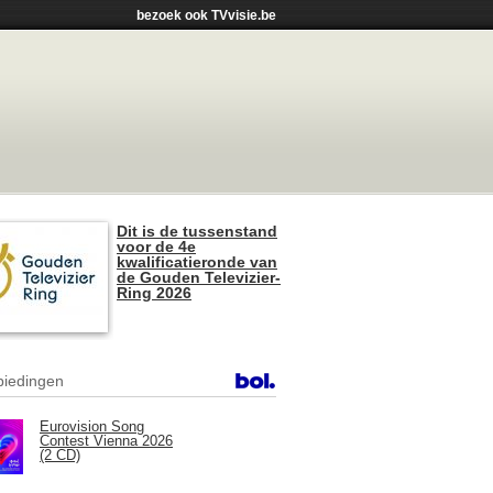
bezoek ook TVvisie.be
Dit is de tussenstand
voor de 4e
kwalificatieronde van
de Gouden Televizier-
Ring 2026
iedingen
Eurovision Song
Contest Vienna 2026
(2 CD)