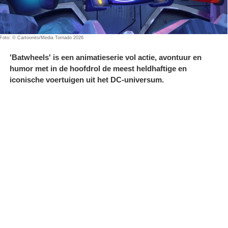
Foto: © Cartoonito/Media Tornado 2026
'Batwheels' is een animatieserie vol actie, avontuur en
humor met in de hoofdrol de meest heldhaftige en
iconische voertuigen uit het DC-universum.