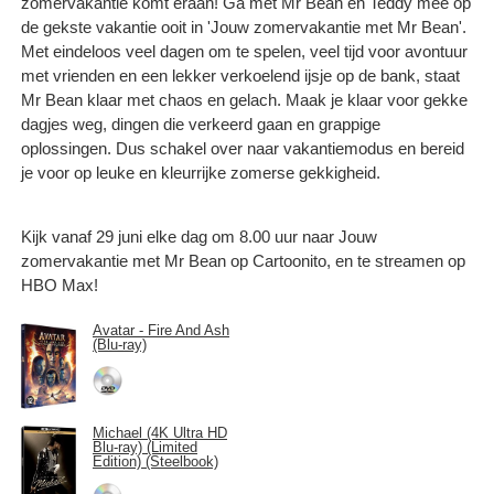
zomervakantie komt eraan! Ga met Mr Bean en Teddy mee op
de gekste vakantie ooit in 'Jouw zomervakantie met Mr Bean'.
Met eindeloos veel dagen om te spelen, veel tijd voor avontuur
met vrienden en een lekker verkoelend ijsje op de bank, staat
Mr Bean klaar met chaos en gelach. Maak je klaar voor gekke
dagjes weg, dingen die verkeerd gaan en grappige
oplossingen. Dus schakel over naar vakantiemodus en bereid
je voor op leuke en kleurrijke zomerse gekkigheid.
Kijk vanaf 29 juni elke dag om 8.00 uur naar Jouw
zomervakantie met Mr Bean op Cartoonito, en te streamen op
HBO Max!
Avatar - Fire And Ash
(Blu-ray)
Michael (4K Ultra HD
Blu-ray) (Limited
Edition) (Steelbook)