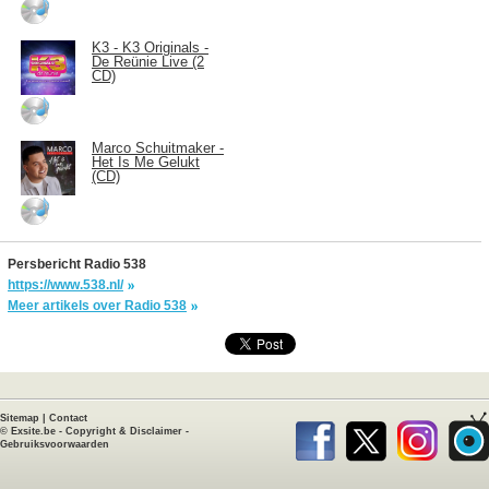
K3 - K3 Originals -
De Reünie Live (2
CD)
Marco Schuitmaker -
Het Is Me Gelukt
(CD)
Persbericht Radio 538
https://www.538.nl/
Meer artikels over Radio 538
Sitemap
|
Contact
©
Exsite.be
-
Copyright & Disclaimer
-
Gebruiksvoorwaarden