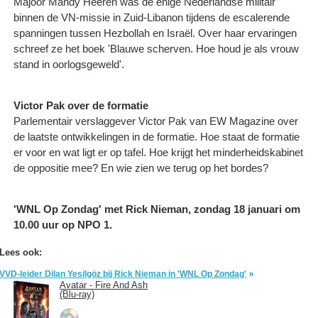
Majoor Mandy Heeren was de enige Nederlandse militair
binnen de VN-missie in Zuid-Libanon tijdens de escalerende
spanningen tussen Hezbollah en Israël. Over haar ervaringen
schreef ze het boek 'Blauwe scherven. Hoe houd je als vrouw
stand in oorlogsgeweld'.
Victor Pak over de formatie
Parlementair verslaggever Victor Pak van EW Magazine over
de laatste ontwikkelingen in de formatie. Hoe staat de formatie
er voor en wat ligt er op tafel. Hoe krijgt het minderheidskabinet
de oppositie mee? En wie zien we terug op het bordes?
'WNL Op Zondag' met Rick Nieman, zondag 18 januari om
10.00 uur op NPO 1.
Lees ook:
VVD-leider Dilan Yesilgöz bij Rick Nieman in 'WNL Op Zondag'
Avatar - Fire And Ash
(Blu-ray)