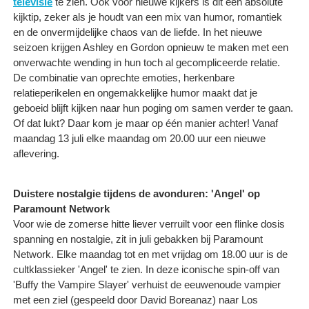
televisie
te zien. Ook voor nieuwe kijkers is dit een absolute
kijktip, zeker als je houdt van een mix van humor, romantiek
en de onvermijdelijke chaos van de liefde. In het nieuwe
seizoen krijgen Ashley en Gordon opnieuw te maken met een
onverwachte wending in hun toch al gecompliceerde relatie.
De combinatie van oprechte emoties, herkenbare
relatieperikelen en ongemakkelijke humor maakt dat je
geboeid blijft kijken naar hun poging om samen verder te gaan.
Of dat lukt? Daar kom je maar op één manier achter! Vanaf
maandag 13 juli elke maandag om 20.00 uur een nieuwe
aflevering.
Duistere nostalgie tijdens de avonduren: 'Angel' op
Paramount Network
Voor wie de zomerse hitte liever verruilt voor een flinke dosis
spanning en nostalgie, zit in juli gebakken bij Paramount
Network. Elke maandag tot en met vrijdag om 18.00 uur is de
cultklassieker 'Angel' te zien. In deze iconische spin-off van
'Buffy the Vampire Slayer' verhuist de eeuwenoude vampier
met een ziel (gespeeld door David Boreanaz) naar Los