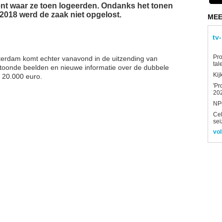
nt waar ze toen logeerden. Ondanks het tonen
 2018 werd de zaak niet opgelost.
MEE
tv
Pro
sterdam komt echter vanavond in de uitzending van
tal
rtoonde beelden en nieuwe informatie over de dubbele
Kij
n 20.000 euro.
'Pr
202
NPO
Ce
sei
vol