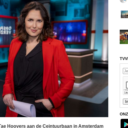
TVV
ONZ
n Tae Hoovers aan de Ceintuurbaan in Amsterdam