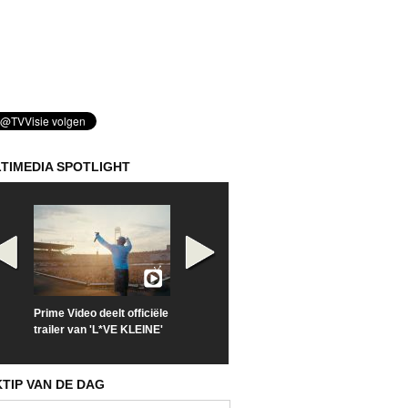
TIMEDIA SPOTLIGHT
Prime Video deelt officiële
Check nu de officiële
Kijk vanaf maa
trailer van 'L*VE KLEINE'
trailer van 'The Last
'Furious' op Di
Sunrise'
KTIP VAN DE DAG