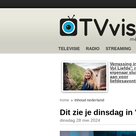
TELEVISIE
RADIO
STREAMING
Verrassing i
Vol Liefde':
eigenaar slui
aan voor
liefdesavon
home
inhoud nederland
Dit zie je dinsdag i
dinsdag 28 mei 2024