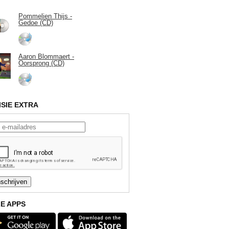
Pommelien Thijs -
Gedoe (CD)
Aaron Blommaert -
Oorsprong (CD)
ISIE EXTRA
E APPS