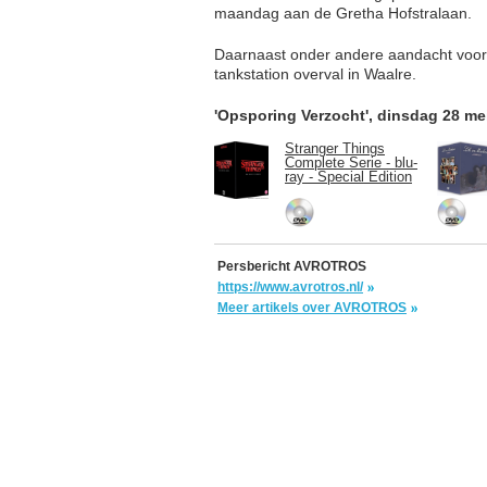
maandag aan de Gretha Hofstralaan.
Daarnaast onder andere aandacht voor 
tankstation overval in Waalre.
'Opsporing Verzocht', dinsdag 28 m
Stranger Things
Complete Serie - blu-
ray - Special Edition
Persbericht AVROTROS
https://www.avrotros.nl/
Meer artikels over AVROTROS