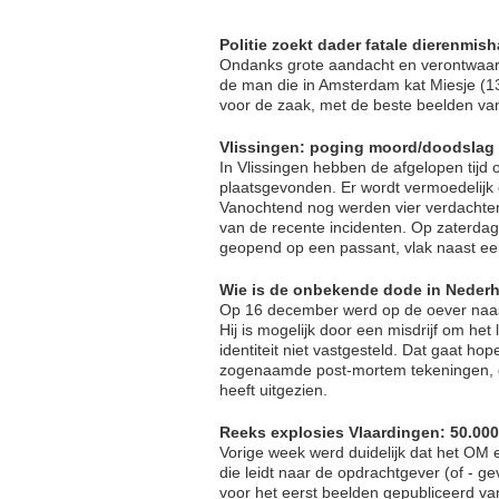
Politie zoekt dader fatale dierenmis
Ondanks grote aandacht en verontwaardig
de man die in Amsterdam kat Miesje (1
voor de zaak, met de beste beelden van
Vlissingen: poging moord/doodslag b
In Vlissingen hebben de afgelopen tijd
plaatsgevonden. Er wordt vermoedelijk e
Vanochtend nog werden vier verdachte
van de recente incidenten. Op zaterdag
geopend op een passant, vlak naast een
Wie is de onbekende dode in Nederh
Op 16 december werd op de oever naa
Hij is mogelijk door een misdrijf om h
identiteit niet vastgesteld. Dat gaat h
zogenaamde post-mortem tekeningen, die
heeft uitgezien.
Reeks explosies Vlaardingen: 50.000
Vorige week werd duidelijk dat het OM e
die leidt naar de opdrachtgever (of - g
voor het eerst beelden gepubliceerd va