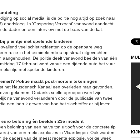
handeling
ing op social media, is de politie nog altijd op zoek naar
3) doodsloeg. In 'Opsporing Verzocht' vanavond aandacht
 de dader en een interview met de baas van de kat.
ij pleintje met spelende kinderen
 opvallend veel schietincidenten op de openbare weg
en ruzie in het criminele milieu op straat uitgevochten.
MUL
n aangehouden. De politie deelt vanavond beelden van één
middag 17 februari werd vanuit een rijdende auto het vuur
 pleintje met spelende kinderen.
emert? Politie maakt post-mortem tekeningen
st het Heusdensch Kanaal een overleden man gevonden.
et leven gekomen. Ondanks snelle oproepen werd zijn
opelijk na vanavond veranderen door de publicatie van twee
 een indruk geven van hoe het slachtoffer er bij leven
 euro beloning èn beelden 23e incident
en beloning van een halve ton uitlooft voor de concrete tip
KIJ
evers) van een reeks explosies in Vlaardingen. Ook worden
n de daders van de meest recente explosie, vorige week