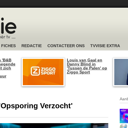
FICHES
REDACTIE
CONTACTEER ONS
TVVISIE EXTRA
n 'B&B
Louis van Gaal en
 negende
Danny Blind in
t zich
'Tussen de Palen' op
Ziggo Sport
tuur
Aanb
n 'Opsporing Verzocht'