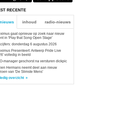
ST RECENTE
-nieuws
inhoud
radio-nieuws
ximus gaat opnieuw op zoek naar nieuw
ent in 'Play that Song Open Stage'
kcijfers: donderdag 6 augustus 2026
oximus Presenteert: Antwerp Pride Live
6' volledig in beeld
-manager geschorst na versturen dickpic
lien Hermans neemt deel aan nieuw
zoen van 'De Slimste Mens'
ledig overzicht