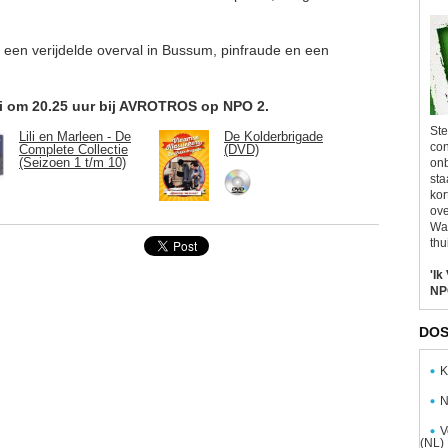
een verijdelde overval in Bussum, pinfraude en een
ei om 20.25 uur bij AVROTROS op NPO 2.
Ste
Lili en Marleen - De
De Kolderbrigade
con
Complete Collectie
(DVD)
(Seizoen 1 t/m 10)
onb
sta
kor
ove
Wal
thu
'Ik
NP
DOS
K
N
V
(NL)