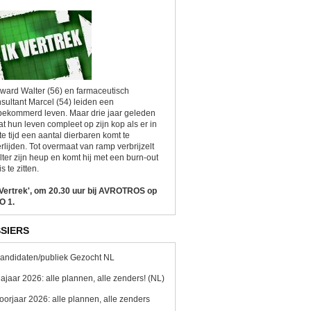
ward Walter (56) en farmaceutisch
sultant Marcel (54) leiden een
ekommerd leven. Maar drie jaar geleden
at hun leven compleet op zijn kop als er in
te tijd een aantal dierbaren komt te
rlijden. Tot overmaat van ramp verbrijzelt
ter zijn heup en komt hij met een burn-out
is te zitten.
 Vertrek', om 20.30 uur bij AVROTROS op
O 1.
SIERS
andidaten/publiek Gezocht NL
ajaar 2026: alle plannen, alle zenders! (NL)
oorjaar 2026: alle plannen, alle zenders