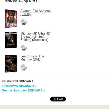
BNNVARA op NPO 1.
Avatar - Fire And Ash
(Blu-ray)
Michael (4K Ultra HD
Blu-ray) (Limited
Edition) (Steelbook)
Lee Cronin's The
Mummy (DVD)
Persbericht BNNVARA
https://www.bnnvara.nl/
Meer artikels over BNNVARA