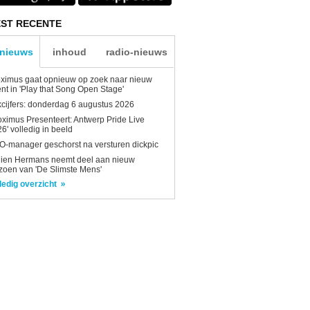
ST RECENTE
-nieuws
inhoud
radio-nieuws
ximus gaat opnieuw op zoek naar nieuw
ent in 'Play that Song Open Stage'
kcijfers: donderdag 6 augustus 2026
oximus Presenteert: Antwerp Pride Live
6' volledig in beeld
-manager geschorst na versturen dickpic
lien Hermans neemt deel aan nieuw
zoen van 'De Slimste Mens'
ledig overzicht