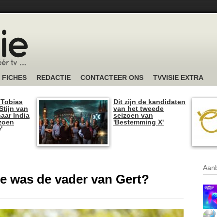
FICHES
REDACTIE
CONTACTEER ONS
TVVISIE EXTRA
 Tobias
Dit zijn de kandidaten
tijn van
van het tweede
naar India
seizoen van
izoen
'Bestemming X'
'
Aanb
e was de vader van Gert?