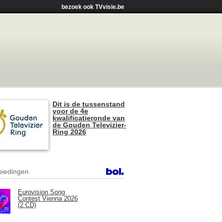
bezoek ook TVvisie.be
Dit is de tussenstand
voor de 4e
kwalificatieronde van
de Gouden Televizier-
Ring 2026
iedingen
Eurovision Song
Contest Vienna 2026
(2 CD)