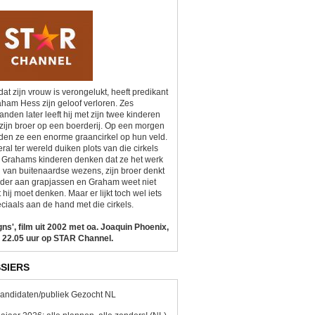
at zijn vrouw is verongelukt, heeft predikant
ham Hess zijn geloof verloren. Zes
nden later leeft hij met zijn twee kinderen
zijn broer op een boerderij. Op een morgen
den ze een enorme graancirkel op hun veld.
ral ter wereld duiken plots van die cirkels
 Grahams kinderen denken dat ze het werk
n van buitenaardse wezens, zijn broer denkt
der aan grapjassen en Graham weet niet
 hij moet denken. Maar er lijkt toch wel iets
ciaals aan de hand met die cirkels.
gns', film uit 2002 met oa. Joaquin Phoenix,
 22.05 uur op STAR Channel.
SIERS
andidaten/publiek Gezocht NL