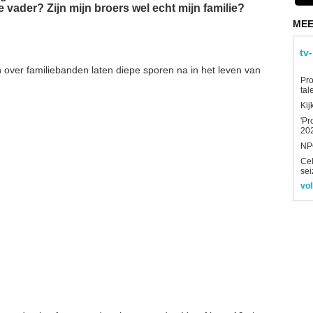
e vader? Zijn mijn broers wel echt mijn familie?
MEE
tv
 over familiebanden laten diepe sporen na in het leven van
Pro
tal
Kij
'Pr
202
NPO
Ce
sei
vol