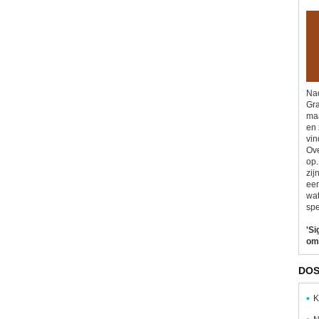
Nad
Gra
maa
en 
vin
Ove
op.
zij
eer
wat
spe
'Si
om
DOS
K