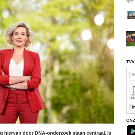
TVV
ONZ
ng hiervan door DNA-onderzoek staan centraal. Is