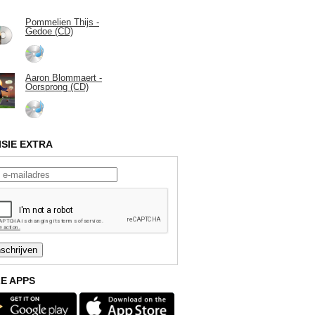
Pommelien Thijs -
Gedoe (CD)
Aaron Blommaert -
Oorsprong (CD)
ISIE EXTRA
E APPS