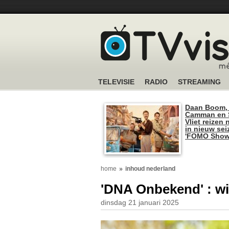
TELEVISIE
RADIO
STREAMING
Daan Boom,
Camman en S
Vliet reizen 
in nieuw se
'FOMO Show
home
inhoud nederland
'DNA Onbekend' : wi
dinsdag 21 januari 2025