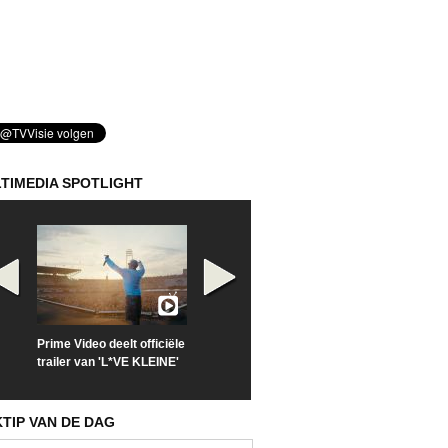
TIMEDIA SPOTLIGHT
Prime Video deelt officiële
Check nu de officiële
Kijk vanaf maa
trailer van 'L*VE KLEINE'
trailer van 'The Last
'Furious' op Di
Sunrise'
KTIP VAN DE DAG