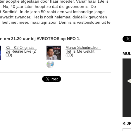
ter adoptie afgestaan door haar moeder. Vanaf haar 19e is
e. Nu, 40 jaar later, hoopt ze dat die gevonden is. De
nd Sardinië. In de jaren 50 raakt een wat losbandige jonge
erwacht zwanger. Het is nooit helemaal duidelijk geworden
 leeft niet meer, maar zijn zoon Dennis is vastbesloten uit te
ri om 21.20 uur bij AVROTROS op NPO 1.
K3 - K3 Originals -
Marco Schuitmaker -
De Reünie Live (2
Het Is Me Gelukt
MUL
CD)
(CD)
KIJ