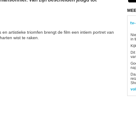
MEE
tv
s en artistieke triomfen brengt de film een intiem portret van
Nie
arten wist te raken.
in 
Kij
Dit
van
Goe
naj
Daa
rei
Sh
vol