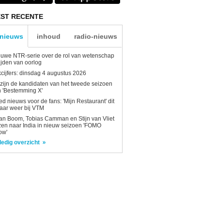
ST RECENTE
-nieuws
inhoud
radio-nieuws
uwe NTR-serie over de rol van wetenschap
tijden van oorlog
kcijfers: dinsdag 4 augustus 2026
 zijn de kandidaten van het tweede seizoen
 'Bestemming X'
d nieuws voor de fans: 'Mijn Restaurant' dit
aar weer bij VTM
n Boom, Tobias Camman en Stijn van Vliet
zen naar India in nieuw seizoen 'FOMO
ow'
ledig overzicht