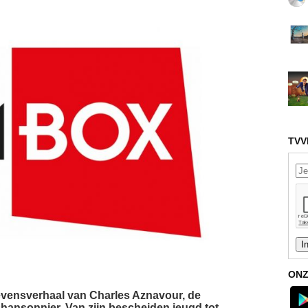
TVV
ONZ
levensverhaal van Charles Aznavour, de
ansonnier. Van zijn bescheiden jeugd tot