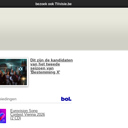
bezoek ook TVvisie.be
Dit zijn de kandidaten
van het tweede
seizoen van
'Bestemming X'
iedingen
Eurovision Song
Contest Vienna 2026
(2 CD)