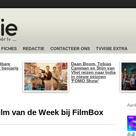
FICHES
REDACTIE
CONTACTEER ONS
TVVISIE EXTRA
tbare
Daan Boom, Tobias
 tienjarig
Camman en Stijn van
Vliet reizen naar India
in nieuw seizoen
'FOMO Show'
Aanb
lm van de Week bij FilmBox