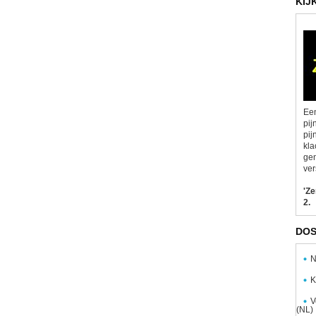
KIJ
Een
pij
pij
kla
gen
ver
'Z
2.
DOS
N
K
V
(NL)