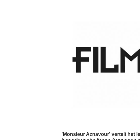
'Monsieur Aznavour' vertelt het 
legendarische Frans-Armeense ch