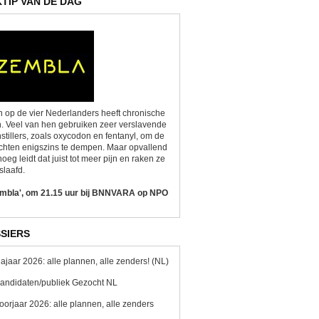
KTIP VAN DE DAG
 op de vier Nederlanders heeft chronische
n. Veel van hen gebruiken zeer verslavende
nstillers, zoals oxycodon en fentanyl, om de
chten enigszins te dempen. Maar opvallend
oeg leidt dat juist tot meer pijn en raken ze
slaafd.
embla', om 21.15 uur bij BNNVARA op NPO
SIERS
ajaar 2026: alle plannen, alle zenders! (NL)
andidaten/publiek Gezocht NL
oorjaar 2026: alle plannen, alle zenders