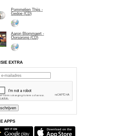
Pommelien Thijs -
Gedoe (CD)
Aaron Blommaert -
Oorsprong (CD)
ISIE EXTRA
E APPS