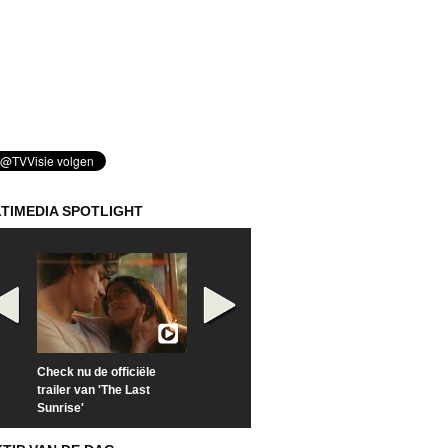
TIMEDIA SPOTLIGHT
Check nu de officiële
Kijk vanaf maandag naar
Kijk nu naar 'Po
trailer van 'The Last
'Furious' op Disney+
of Time with To
Sunrise'
Hiddleston'