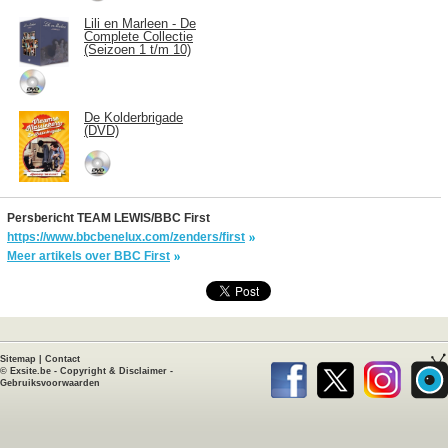
Lili en Marleen - De
Complete Collectie
(Seizoen 1 t/m 10)
De Kolderbrigade
(DVD)
Persbericht TEAM LEWIS/BBC First
https://www.bbcbenelux.com/zenders/first
Meer artikels over BBC First
Sitemap
|
Contact
©
Exsite.be
-
Copyright & Disclaimer
-
Gebruiksvoorwaarden