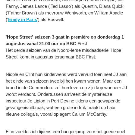
Fanny, James Lance ('Ted Lasso') als Quentin, Diana Quick
('Father Brown') als mevrouw Wentworth, en William Abadie
('
Emily in Paris
') als Boswell.
'Hope Street' seizoen 3 gaat in première op donderdag 1
augustus vanaf 21.00 uur op BBC First
Het derde seizoen van de Noord-Ierse misdaadserie 'Hope
Street' komt in augustus terug naar BBC First.
Nicole en Clint hun kinderwens werd vervuld toen neef JJ aan
het einde van seizoen twee bij hen kwam wonen. Maar een
brand in de Commodore zet hun leven op zijn kop wanneer JJ
wordt verdacht. Ondertussen arriveert de mysterieuze
inspecteur Jo Lipton in Port Devine tijdens een gewapende
gevangenisuitbraak, wat een grote indruk maakt op haar
nieuwe collega's, vooral op agent Callum McCarthy.
Finn voelde zich tijdens een bungeejump voor het goede doel