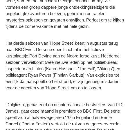
serie, samen met hun nicht George en hond Timmy. Ze
vormen een groep dappere jonge ontdekkingsreizigers die
ongelooflijke avonturen beleven, geheimen ontrafelen,
mysteries oplossen en gevaren ontwijken. Perfect om te kijken
tijdens de zomervakantie met het hele gezin.
Het derde seizoen van 'Hope Street' keert in augustus terug
naar BBC First. De serie speelt zich af in het fictieve
kustplaatsje Port Devine aan de Noord-Ierse kust. Het derde
seizoen verwelkomt twee nieuwe leden op het politiebureau:
inspecteur Jo Lipton (Karen Hassan – 'The Fall', 'Vikings') en
politieagent Ryan Power (Finnian Garbutt). Van explosies tot
een lijk dat aanspoelt op het strand, er zijn genoeg misdaden
voor de agenten van 'Hope Street' om op te lossen.
'Dalgliesh', gebaseerd op de internationale bestsellers van P.D.
James, gaat deze maand in première op BBC First. De serie
speelt zich af halverwege jaren ‘70 in Engeland en Bertie
Carvel ('Doctor Foster') vertolkt de rol van de gereserveerde