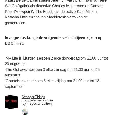
Naast Bertie Carvel spelen Jeremy Irvie ('Mamma Mia! Here
We Go Again') als detective Charles Masterson en Carlyss
Peer ('Viewpoint', 'The Feed') als detective Kate Miskin.
Natasha Little en Steven Mackintosh vertolken de
gastenrollen.
In augustus kun je de volgende series blijven kijken op
BBC First:
'My Life is Murder' seizoen 2 elke donderdag om 21.00 uur tot
20 augustus
'The Outlaws' seizoen 3 elke zondag om 21.00 uur tot 25
augustus
'Grantchester' seizoen 6 elke vrijdag om 21.00 uur tot 13
september
Stranger Things
Complete Serie - blu-
ray - Special Edition