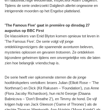
en raadselachtige weduwnaar, inspecteur Adam Dalgliesh.
Tijdens de serie onderzoekt Dalgliesh allerlei ongewone en
intrigerende moorden op het Engelse platteland.
'The Famous Five' gaat in première op dinsdag 27
augustus op BBC First
De klassiekers van Enid Blyton komen opnieuw tot leven in
'The Famous Five'. De serie volgt vijf jonge
ontdekkingsreizigers die spannende avonturen beleven,
mysteries oplossen en gevaren trotseren. Ze ontdekken
bijzondere geheimen tijdens een onvergetelijke reis die laten
zien hoe belangrijk vriendschap is.
De serie heeft vier opkomende sterren die de jonge
hoofdrolspelers vertolken: broers Julian (Elliott Rose – 'The
Northman') en Dick (Kit Rakusen – 'Foundation'), zus Anne
(Flora Jacoby Richardson), hun nicht George (Diaana
Babnicova – 'Don’t Breathe 2'), en Timmy de hond. De vijf
krijgen hulp van Jack Gleeson ('Game of Thrones') als de
slechte Thomas Wentworth, Ann Akinjirin ('Moon Knight') als