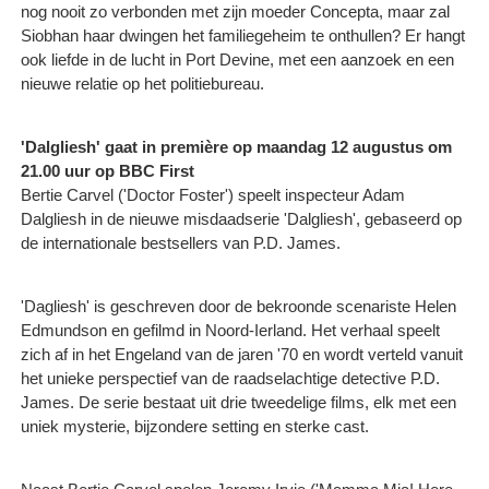
nog nooit zo verbonden met zijn moeder Concepta, maar zal
Siobhan haar dwingen het familiegeheim te onthullen? Er hangt
ook liefde in de lucht in Port Devine, met een aanzoek en een
nieuwe relatie op het politiebureau.
'Dalgliesh' gaat in première op maandag 12 augustus om
21.00 uur op BBC First
Bertie Carvel ('Doctor Foster') speelt inspecteur Adam
Dalgliesh in de nieuwe misdaadserie 'Dalgliesh', gebaseerd op
de internationale bestsellers van P.D. James.
'Dagliesh' is geschreven door de bekroonde scenariste Helen
Edmundson en gefilmd in Noord-Ierland. Het verhaal speelt
zich af in het Engeland van de jaren '70 en wordt verteld vanuit
het unieke perspectief van de raadselachtige detective P.D.
James. De serie bestaat uit drie tweedelige films, elk met een
uniek mysterie, bijzondere setting en sterke cast.