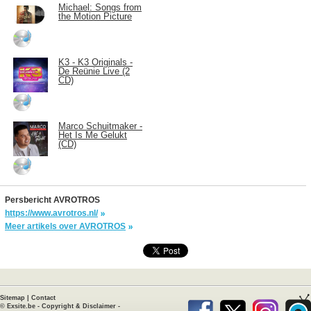
Michael: Songs from
the Motion Picture
K3 - K3 Originals -
De Reünie Live (2
CD)
Marco Schuitmaker -
Het Is Me Gelukt
(CD)
Persbericht AVROTROS
https://www.avrotros.nl/
Meer artikels over AVROTROS
Sitemap
|
Contact
©
Exsite.be
-
Copyright & Disclaimer
-