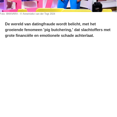
Foto: BNNVARA - © Annemieke van der Togt 2024
De wereld van datingfraude wordt belicht, met het
groeiende fenomeen 'pig butchering,' dat slachtoffers met
grote financiële en emotionele schade achterlaat.