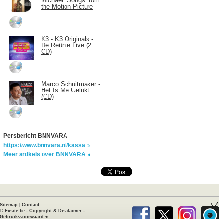
Michael: Songs from
the Motion Picture
K3 - K3 Originals -
De Reünie Live (2
CD)
Marco Schuitmaker -
Het Is Me Gelukt
(CD)
Persbericht BNNVARA
https://www.bnnvara.nl/kassa
Meer artikels over BNNVARA
Sitemap
|
Contact
©
Exsite.be
-
Copyright & Disclaimer
-
Gebruiksvoorwaarden