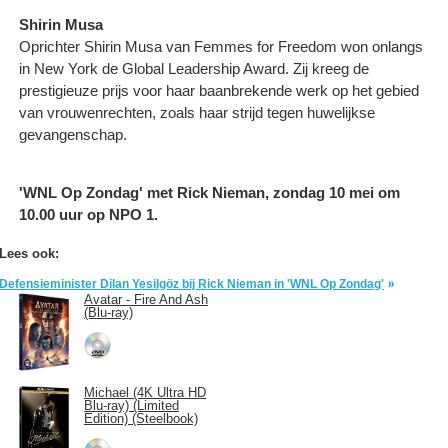
Shirin Musa
Oprichter Shirin Musa van Femmes for Freedom won onlangs
in New York de Global Leadership Award. Zij kreeg de
prestigieuze prijs voor haar baanbrekende werk op het gebied
van vrouwenrechten, zoals haar strijd tegen huwelijkse
gevangenschap.
'WNL Op Zondag' met Rick Nieman, zondag 10 mei om
10.00 uur op NPO 1.
Lees ook:
Defensieminister Dilan Yesilgöz bij Rick Nieman in 'WNL Op Zondag'
Avatar - Fire And Ash
(Blu-ray)
Michael (4K Ultra HD
Blu-ray) (Limited
Edition) (Steelbook)