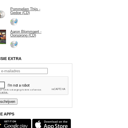
Pommelien Thijs -
Gedoe (CD)
Aaron Blommaert -
Oorsprong (CD)
ISIE EXTRA
E APPS