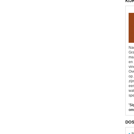
KIJ
Nad
Gra
maa
en 
vin
Ove
op.
zij
eer
wat
spe
'Si
om
DOS
N