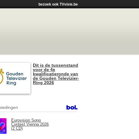
bezoek ook TVvisie.be
Dit is de tussenstand
voor de 4e
kwalificatieronde van
de Gouden Televizier-
Ring 2026
iedingen
Eurovision Song
Contest Vienna 2026
(2 CD)