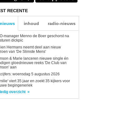
ST RECENTE
-nieuws
inhoud
radio-nieuws
O-manager Menno de Boer geschorst na
sturen dickpic
lien Hermans neemt deel aan nieuw
zoen van 'De Slimste Mens'
son & Marie lanceren nieuwe single én
digen gloednieuwe reeks 'De Club van
mson' aan
kcijfers: woensdag 5 augustus 2026
milie' viert 35 jaar en zoekt 35 kijkers voor
euwe begingeneriek
ledig overzicht