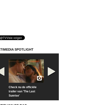
TIMEDIA SPOTLIGHT
Check nu de officiële
Kijk vanaf maandag naar
Kijk nu naar 'Po
trailer van 'The Last
'Furious' op Disney+
of Time with To
Sunrise'
Hiddleston'