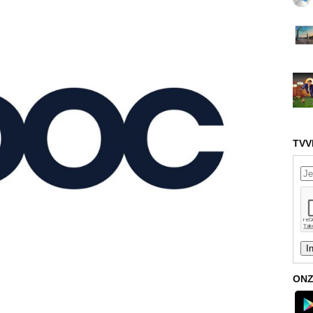
TVV
ONZ