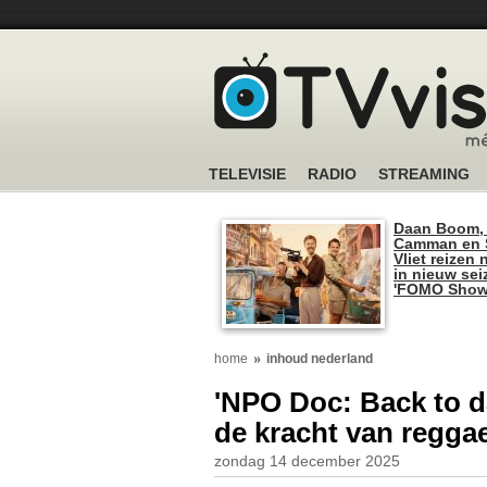
TELEVISIE
RADIO
STREAMING
Daan Boom,
Camman en S
Vliet reizen 
in nieuw se
'FOMO Show
home
inhoud nederland
'NPO Doc: Back to d
de kracht van regga
zondag 14 december 2025