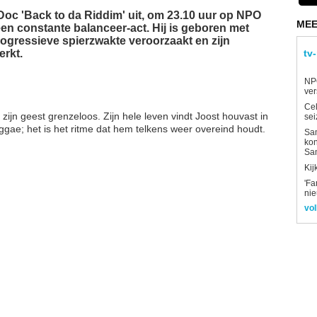
c 'Back to da Riddim' uit, om 23.10 uur op NPO
MEE
een constante balanceer-act. Hij is geboren met
ogressieve spierzwakte veroorzaakt en zijn
erkt.
tv
NP
ver
Ce
zijn geest grenzeloos. Zijn hele leven vindt Joost houvast in
sei
ae; het is het ritme dat hem telkens weer overeind houdt.
Sam
kon
Sa
Kij
'Fa
ni
vol