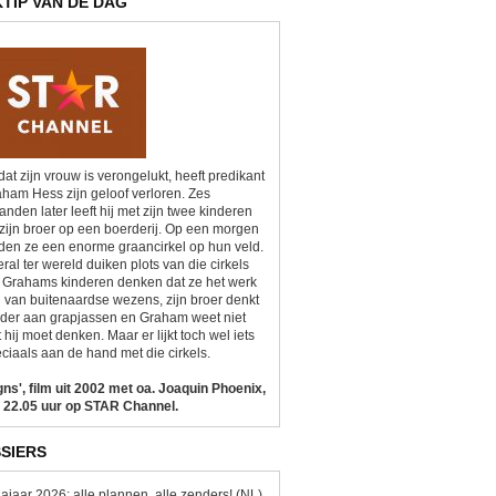
KTIP VAN DE DAG
at zijn vrouw is verongelukt, heeft predikant
ham Hess zijn geloof verloren. Zes
nden later leeft hij met zijn twee kinderen
zijn broer op een boerderij. Op een morgen
den ze een enorme graancirkel op hun veld.
ral ter wereld duiken plots van die cirkels
 Grahams kinderen denken dat ze het werk
n van buitenaardse wezens, zijn broer denkt
der aan grapjassen en Graham weet niet
 hij moet denken. Maar er lijkt toch wel iets
ciaals aan de hand met die cirkels.
gns', film uit 2002 met oa. Joaquin Phoenix,
 22.05 uur op STAR Channel.
SIERS
ajaar 2026: alle plannen, alle zenders! (NL)