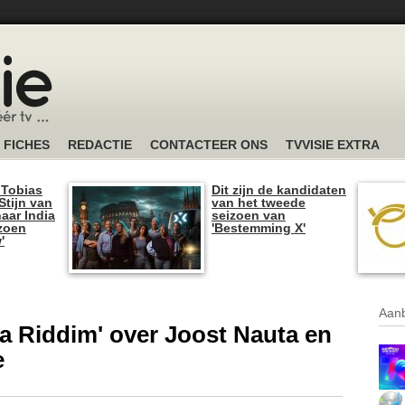
FICHES
REDACTIE
CONTACTEER ONS
TVVISIE EXTRA
 Tobias
Dit zijn de kandidaten
tijn van
van het tweede
naar India
seizoen van
izoen
'Bestemming X'
'
Aanb
a Riddim' over Joost Nauta en
e