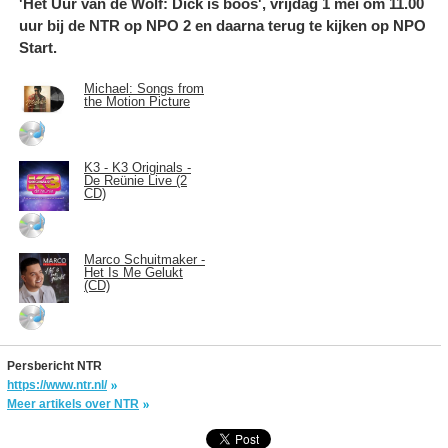
'Het Uur van de Wolf: Dick is boos', vrijdag 1 mei om 11.00
uur bij de NTR op NPO 2 en daarna terug te kijken op NPO
Start.
Michael: Songs from
the Motion Picture
K3 - K3 Originals -
De Reünie Live (2
CD)
Marco Schuitmaker -
Het Is Me Gelukt
(CD)
Persbericht NTR
https://www.ntr.nl/
Meer artikels over NTR