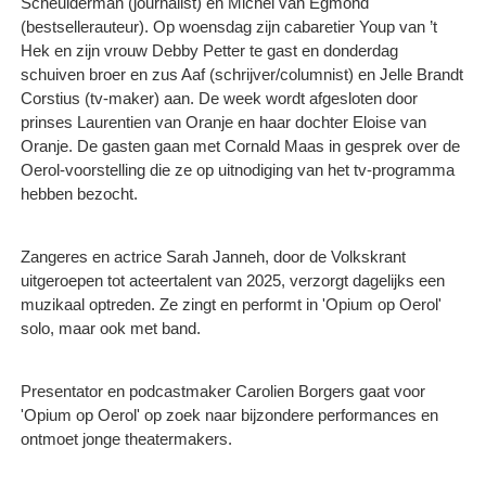
Scheulderman (journalist) en Michel van Egmond
(bestsellerauteur). Op woensdag zijn cabaretier Youp van ’t
Hek en zijn vrouw Debby Petter te gast en donderdag
schuiven broer en zus Aaf (schrijver/columnist) en Jelle Brandt
Corstius (tv-maker) aan. De week wordt afgesloten door
prinses Laurentien van Oranje en haar dochter Eloise van
Oranje. De gasten gaan met Cornald Maas in gesprek over de
Oerol-voorstelling die ze op uitnodiging van het tv-programma
hebben bezocht.
Zangeres en actrice Sarah Janneh, door de Volkskrant
uitgeroepen tot acteertalent van 2025, verzorgt dagelijks een
muzikaal optreden. Ze zingt en performt in 'Opium op Oerol'
solo, maar ook met band.
Presentator en podcastmaker Carolien Borgers gaat voor
'Opium op Oerol' op zoek naar bijzondere performances en
ontmoet jonge theatermakers.