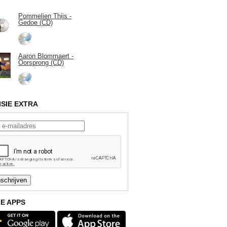
Pommelien Thijs -
Gedoe (CD)
Aaron Blommaert -
Oorsprong (CD)
ISIE EXTRA
E APPS