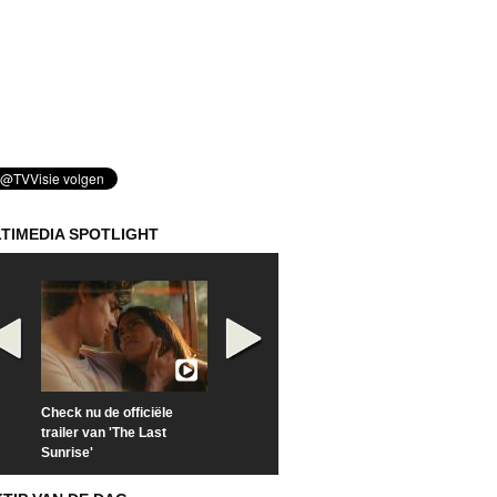
TIMEDIA SPOTLIGHT
Check nu de officiële
Kijk vanaf maandag naar
Kijk nu naar 'Po
trailer van 'The Last
'Furious' op Disney+
of Time with To
Sunrise'
Hiddleston'