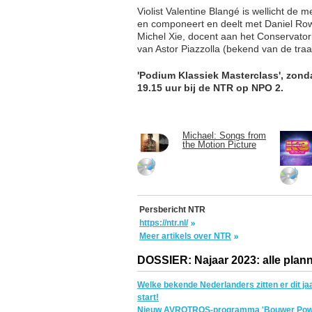
Violist Valentine Blangé is wellicht de m
en componeert en deelt met Daniel Ro
Michel Xie, docent aan het Conservator
van Astor Piazzolla (bekend van de tra
'Podium Klassiek Masterclass', zon
19.15 uur bij de NTR op NPO 2.
Michael: Songs from
the Motion Picture
Persbericht NTR
https://ntr.nl/
Meer artikels over NTR
DOSSIER: Najaar 2023: alle plann
Welke bekende Nederlanders zitten er dit j
start!
Nieuw AVROTROS-programma 'Bouwer Powe