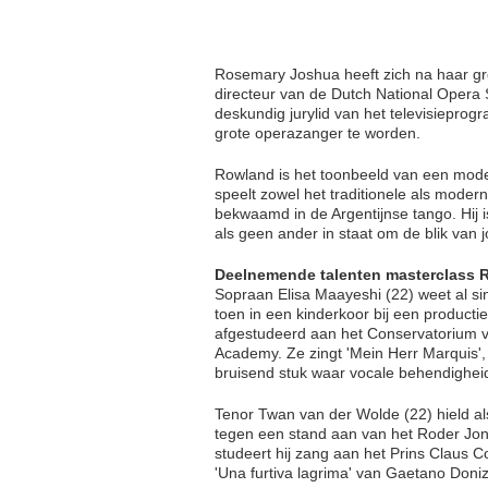
Rosemary Joshua heeft zich na haar grot
directeur van de Dutch National Opera S
deskundig jurylid van het televisieprog
grote operazanger te worden.
Rowland is het toonbeeld van een moder
speelt zowel het traditionele als moder
bekwaamd in de Argentijnse tango. Hij 
als geen ander in staat om de blik van 
Deelnemende talenten masterclass
Sopraan Elisa Maayeshi (22) weet al s
toen in een kinderkoor bij een product
afgestudeerd aan het Conservatorium 
Academy. Ze zingt 'Mein Herr Marquis',
bruisend stuk waar vocale behendigheid
Tenor Twan van der Wolde (22) hield als 
tegen een stand aan van het Roder Jon
studeert hij zang aan het Prins Claus 
'Una furtiva lagrima' van Gaetano Doniz