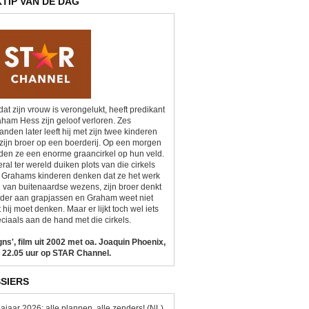
KTIP VAN DE DAG
at zijn vrouw is verongelukt, heeft predikant
ham Hess zijn geloof verloren. Zes
nden later leeft hij met zijn twee kinderen
zijn broer op een boerderij. Op een morgen
den ze een enorme graancirkel op hun veld.
ral ter wereld duiken plots van die cirkels
 Grahams kinderen denken dat ze het werk
n van buitenaardse wezens, zijn broer denkt
der aan grapjassen en Graham weet niet
 hij moet denken. Maar er lijkt toch wel iets
ciaals aan de hand met die cirkels.
gns', film uit 2002 met oa. Joaquin Phoenix,
 22.05 uur op STAR Channel.
SIERS
ajaar 2026: alle plannen, alle zenders! (NL)