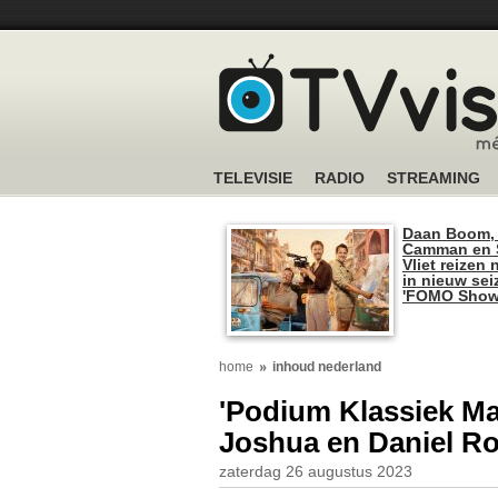
TELEVISIE
RADIO
STREAMING
Daan Boom,
Camman en S
Vliet reizen 
in nieuw se
'FOMO Show
home
inhoud nederland
'Podium Klassiek Ma
Joshua en Daniel R
zaterdag 26 augustus 2023