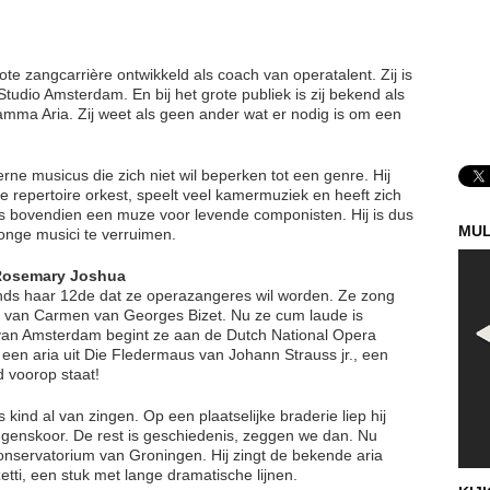
e zangcarrière ontwikkeld als coach van operatalent. Zij is
tudio Amsterdam. En bij het grote publiek is zij bekend als
ramma Aria. Zij weet als geen ander wat er nodig is om een
ne musicus die zich niet wil beperken tot een genre. Hij
ne repertoire orkest, speelt veel kamermuziek en heeft zich
is bovendien een muze voor levende componisten. Hij is dus
MUL
jonge musici te verruimen.
 Rosemary Joshua
inds haar 12de dat ze operazangeres wil worden. Ze zong
ie van Carmen van Georges Bizet. Nu ze cum laude is
van Amsterdam begint ze aan de Dutch National Opera
 een aria uit Die Fledermaus van Johann Strauss jr., een
 voorop staat!
kind al van zingen. Op een plaatselijke braderie liep hij
genskoor. De rest is geschiedenis, zeggen we dan. Nu
Conservatorium van Groningen. Hij zingt de bekende aria
etti, een stuk met lange dramatische lijnen.