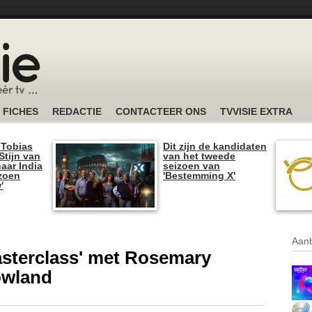
FICHES
REDACTIE
CONTACTEER ONS
TVVISIE EXTRA
 Tobias
Dit zijn de kandidaten
tijn van
van het tweede
naar India
seizoen van
izoen
'Bestemming X'
'
Aanb
sterclass' met Rosemary
owland