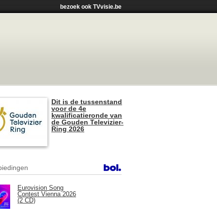
bezoek ook TVvisie.be
Dit is de tussenstand
voor de 4e
kwalificatieronde van
de Gouden Televizier-
Ring 2026
iedingen
Eurovision Song
Contest Vienna 2026
(2 CD)