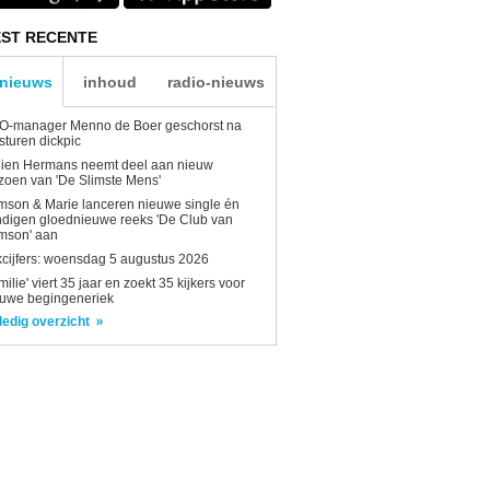
ST RECENTE
-nieuws
inhoud
radio-nieuws
O-manager Menno de Boer geschorst na
sturen dickpic
lien Hermans neemt deel aan nieuw
zoen van 'De Slimste Mens'
son & Marie lanceren nieuwe single én
digen gloednieuwe reeks 'De Club van
mson' aan
kcijfers: woensdag 5 augustus 2026
milie' viert 35 jaar en zoekt 35 kijkers voor
euwe begingeneriek
ledig overzicht