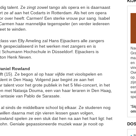
KIJ
dig talent. Ze zingt zowel tango als opera en is daarnaast
ert ze af aan het Codarts in Rotterdam. Als het om opera
oor over heeft: Carmen! Een sterke vrouw pur sang. Isabel
in Carmen haar mannelijke tegenspeler (en verder iedereen
eet te winden.
class van Elly Ameling zal Hans Eijsackers alle zangers
ch gespecialiseerd in het werken met zangers en is
Nad
t Schumann Hochschule in Düsseldorf. Eijsackers is
Gra
iton Henk Neven.
maa
en 
vin
Daniel Rowland
Ove
t (15). Ze begon al op haar vijfde met vioolspelen en
op.
lent in Den Haag. Volgend jaar begint ze aan het
zij
talent voor het grote publiek in het 5 Mei-concert, in het
eer
men met Natasja Douma, een van haar leraren in Den Haag,
wat
Fantasie van Pablo de Sarasate.
spe
'Si
n al sinds de middelbare school bij elkaar. Ze studeren nog
om
willen daarna met zijn vieren lessen gaan volgen,
owland spelen ze een stuk dat hen na aan het hart ligt: het
sohn. Geniale gepassioneerde muziek waar je nooit op
DOS
N