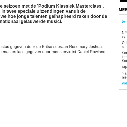
we seizoen met de 'Podium Klassiek Masterclass',
MEE
 In twee speciale uitzendingen vanuit de
we hoe jonge talenten geïnspireerd raken door de
rnationaal gelauwerde musici.
tv
NP
ver
Ce
gustus gegeven door de Britse sopraan Rosemary Joshua.
sei
e masterclass gegeven door meesterviolist Daniel Rowland.
Sam
kon
Sa
Kij
'Fa
ni
vol