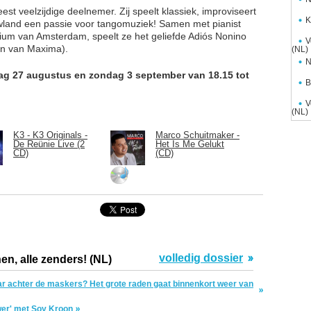
eest veelzijdige deelnemer. Zij speelt klassiek, improviseert
K
wland een passie voor tangomuziek! Samen met pianist
ium van Amsterdam, speelt ze het geliefde Adiós Nonino
V
an van Maxima).
(NL)
N
dag 27 augustus en zondag 3 september van 18.15 tot
B
V
(NL)
K3 - K3 Originals -
Marco Schuitmaker -
De Reünie Live (2
Het Is Me Gelukt
CD)
(CD)
volledig dossier
en, alle zenders! (NL)
aar achter de maskers? Het grote raden gaat binnenkort weer van
r' met Soy Kroon