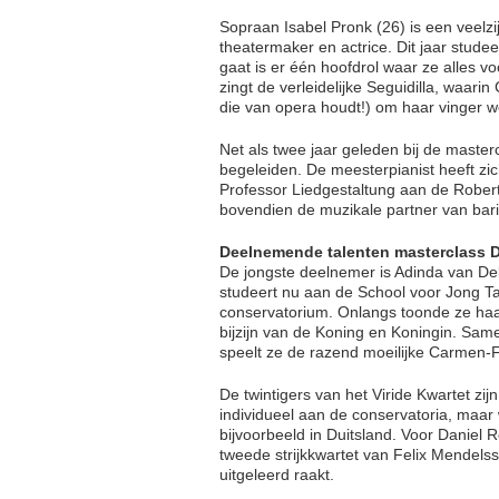
Sopraan Isabel Pronk (26) is een veelzij
theatermaker en actrice. Dit jaar stude
gaat is er één hoofdrol waar ze alles v
zingt de verleidelijke Seguidilla, waar
die van opera houdt!) om haar vinger w
Net als twee jaar geleden bij de master
begeleiden. De meesterpianist heeft zi
Professor Liedgestaltung aan de Rober
bovendien de muzikale partner van bar
Deelnemende talenten masterclass 
De jongste deelnemer is Adinda van Delf
studeert nu aan de School voor Jong Ta
conservatorium. Onlangs toonde ze haar 
bijzijn van de Koning en Koningin. Sa
speelt ze de razend moeilijke Carmen-
De twintigers van het Viride Kwartet zij
individueel aan de conservatoria, maar 
bijvoorbeeld in Duitsland. Voor Daniel R
tweede strijkkwartet van Felix Mendels
uitgeleerd raakt.