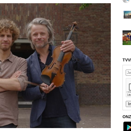
TVV
ONZ