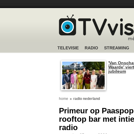
TELEVISIE
RADIO
STREAMING
'Van Onscha
Waarde' viert
jubileum
home
radio nederland
Primeur op Paaspop:
rooftop bar met inti
radio