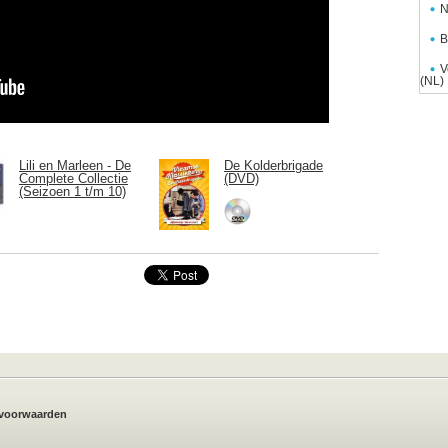
N
B
V
(NL)
Lili en Marleen - De
De Kolderbrigade
Complete Collectie
(DVD)
(Seizoen 1 t/m 10)
voorwaarden