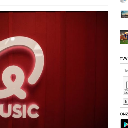
TVV
ONZ