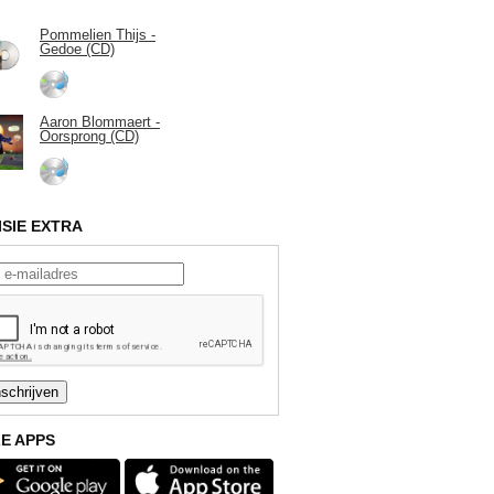
Pommelien Thijs -
Gedoe (CD)
Aaron Blommaert -
Oorsprong (CD)
ISIE EXTRA
E APPS