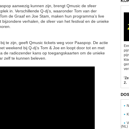
KIJ
 Paaspop aanwezig kunnen zijn, brengt Qmusic de sfeer
kplek in. Verschillende Q-dj’s, waaronder Tom van der
 Tom de Graaf en Joe Stam, maken hun programma’s live
t bijzondere verhalen, de sfeer van het festival en de unieke
horen.
bij te zijn, geeft Qmusic tickets weg voor Paaspop. De actie
Een
het weekend bij Q-dj’s Tom & Joe en loopt door tot en met
pij
via de radiozender kans op toegangskaarten om de unieke
pij
ar zelf te kunnen beleven.
kla
gen
ver
'Z
2.
DOS
N
K
V
(NL)