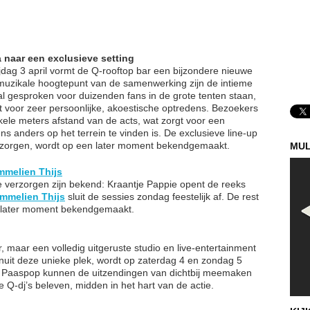
 naar een exclusieve setting
ijdag 3 april vormt de Q-rooftop bar een bijzondere nieuwe
e muzikale hoogtepunt van de samenwerking zijn de intieme
aal gesproken voor duizenden fans in de grote tenten staan,
 voor zeer persoonlijke, akoestische optredens. Bezoekers
kele meters afstand van de acts, wat zorgt voor een
ens anders op het terrein te vinden is. De exclusieve line-up
verzorgen, wordt op een later moment bekendgemaakt.
MUL
melien Thijs
 verzorgen zijn bekend: Kraantje Pappie opent de reeks
mmelien Thijs
sluit de sessies zondag feestelijk af. De rest
n later moment bekendgemaakt.
, maar een volledig uitgeruste studio en live-entertainment
Vanuit deze unieke plek, wordt op zaterdag 4 en zondag 5
an Paaspop kunnen de uitzendingen van dichtbij meemaken
 Q-dj’s beleven, midden in het hart van de actie.