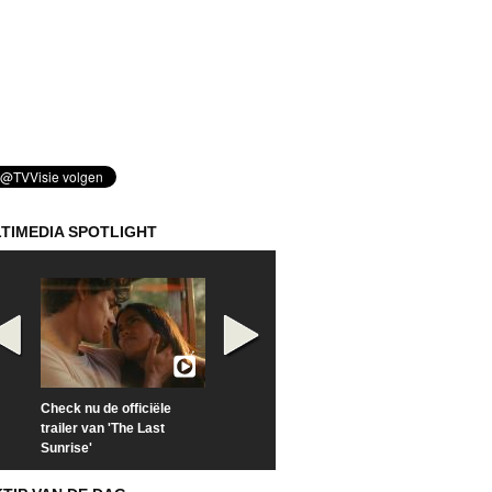
TIMEDIA SPOTLIGHT
Check nu de officiële
Kijk vanaf maandag naar
Kijk nu naar 'Po
trailer van 'The Last
'Furious' op Disney+
of Time with To
Sunrise'
Hiddleston'