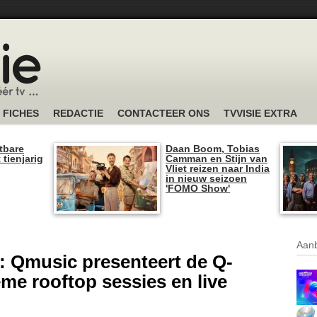
FICHES
REDACTIE
CONTACTEER ONS
TVVISIE EXTRA
tbare
Daan Boom, Tobias
 tienjarig
Camman en Stijn van
Vliet reizen naar India
in nieuw seizoen
'FOMO Show'
Aanb
 Qmusic presenteert de Q-
eme rooftop sessies en live