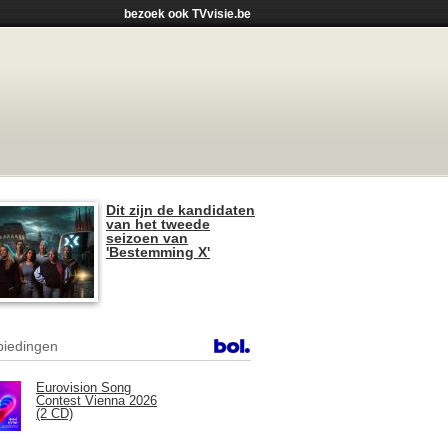
bezoek ook TVvisie.be
Dit zijn de kandidaten
van het tweede
seizoen van
'Bestemming X'
iedingen
Eurovision Song
Contest Vienna 2026
(2 CD)