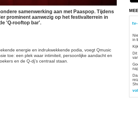
MEE
zondere samenwerking aan met Paaspop. Tijdens
r prominent aanwezig op het festivalterrein in
de 'Q-rooftop bar'.
tv
Nie
in 
Kij
ekende energie en indrukwekkende podia, voegt Qmusic
Dit
ie toe: een plek waar intimiteit, persoonlijke aandacht en
van
ekers en de Q-dj’s centraal staan.
Goe
naj
Daa
rei
Sh
vol