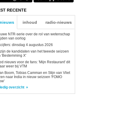
ST RECENTE
-nieuws
inhoud
radio-nieuws
uwe NTR-serie over de rol van wetenschap
tijden van oorlog
kcijfers: dinsdag 4 augustus 2026
 zijn de kandidaten van het tweede seizoen
 'Bestemming X'
d nieuws voor de fans: 'Mijn Restaurant' dit
aar weer bij VTM
n Boom, Tobias Camman en Stijn van Vliet
zen naar India in nieuw seizoen 'FOMO
ow'
ledig overzicht