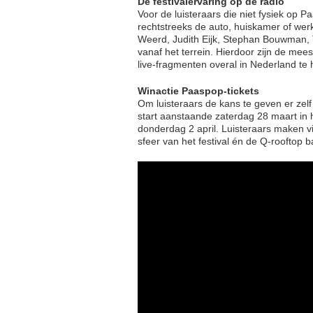
De festivalervaring op de radio
Voor de luisteraars die niet fysiek op
rechtstreeks de auto, huiskamer of wer
Weerd, Judith Eijk, Stephan Bouwman,
vanaf het terrein. Hierdoor zijn de mees
live-fragmenten overal in Nederland te 
Winactie Paaspop-tickets
Om luisteraars de kans te geven er zelf 
start aanstaande zaterdag 28 maart in 
donderdag 2 april. Luisteraars maken 
sfeer van het festival én de Q-rooftop b