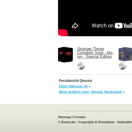
Stranger Things
Complete Serie - blu-
ray - Special Edition
Persbericht Qmusic
https://qmusic.nl/
Meer artikels over Qmusic Nederland
book
X
Instagram
TVvisie
Sitemap
|
Contact
©
Exsite.be
-
Copyright & Disclaimer
-
Gebruiks