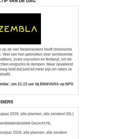
KTIP VAN DE DAG
 op de vier Nederlanders heeft chronische
n. Veel van hen gebruiken zeer verslavende
nstillers, zoals oxycodon en fentanyl, om de
chten enigszins te dempen. Maar opvallend
oeg leidt dat juist tot meer pijn en raken ze
slaafd.
embla', om 21.15 uur bij BNNVARA op NPO
SIERS
ajaar 2026: alle plannen, alle zenders! (NL)
andidaten/publiek Gezocht NL
oorjaar 2026: alle plannen, alle zenders