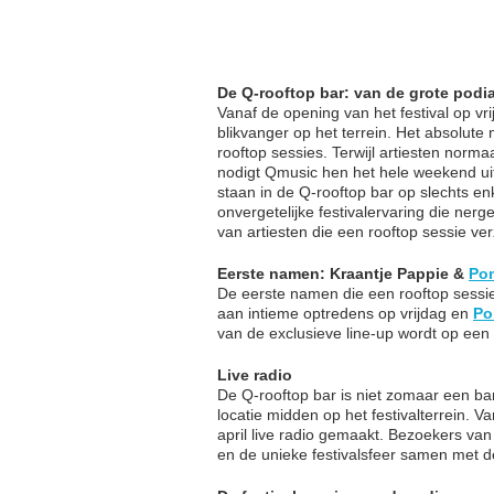
De Q-rooftop bar: van de grote podia
Vanaf de opening van het festival op vr
blikvanger op het terrein. Het absolut
rooftop sessies. Terwijl artiesten norm
nodigt Qmusic hen het hele weekend uit
staan in de Q-rooftop bar op slechts en
onvergetelijke festivalervaring die nerg
van artiesten die een rooftop sessie 
Eerste namen: Kraantje Pappie &
Pom
De eerste namen die een rooftop sessie
aan intieme optredens op vrijdag en
Po
van de exclusieve line-up wordt op ee
Live radio
De Q-rooftop bar is niet zomaar een bar
locatie midden op het festivalterrein. 
april live radio gemaakt. Bezoekers v
en de unieke festivalsfeer samen met de