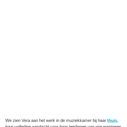
We zien Vera aan het werk in de muziekkamer bij haar
thuis
,
haar volledige aandacht voor haar leerlingen van wie menigeen