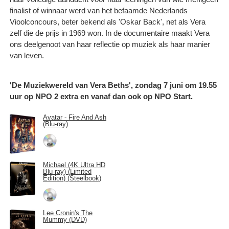
finalist of winnaar werd van het befaamde Nederlands
Vioolconcours, beter bekend als 'Oskar Back', net als Vera
zelf die de prijs in 1969 won. In de documentaire maakt Vera
ons deelgenoot van haar reflectie op muziek als haar manier
van leven.
'De Muziekwereld van Vera Beths', zondag 7 juni om 19.55
uur op NPO 2 extra en vanaf dan ook op NPO Start.
Avatar - Fire And Ash
(Blu-ray)
Michael (4K Ultra HD
Blu-ray) (Limited
Edition) (Steelbook)
Lee Cronin's The
Mummy (DVD)