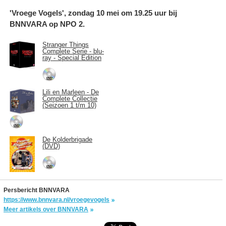
'Vroege Vogels', zondag 10 mei om 19.25 uur bij
BNNVARA op NPO 2.
Stranger Things
Complete Serie - blu-
ray - Special Edition
Lili en Marleen - De
Complete Collectie
(Seizoen 1 t/m 10)
De Kolderbrigade
(DVD)
Persbericht BNNVARA
https://www.bnnvara.nl/vroegevogels
Meer artikels over BNNVARA