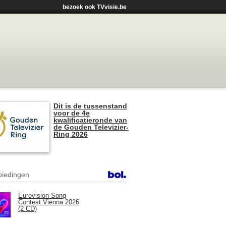
bezoek ook TVvisie.be
Dit is de tussenstand
voor de 4e
kwalificatieronde van
de Gouden Televizier-
Ring 2026
iedingen
Eurovision Song
Contest Vienna 2026
(2 CD)