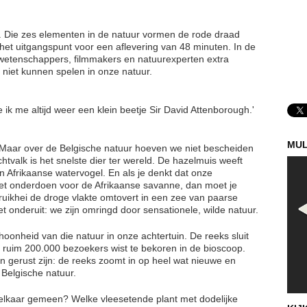
en. Die zes elementen in de natuur vormen de rode draad
et uitgangspunt voor een aflevering van 48 minuten. In de
 wetenschappers, filmmakers en natuurexperten extra
an niet kunnen spelen in onze natuur.
e ik me altijd weer een klein beetje Sir David Attenborough.'
MUL
. Maar over de Belgische natuur hoeven we niet bescheiden
chtvalk is het snelste dier ter wereld. De hazelmuis weeft
en Afrikaanse watervogel. En als je denkt dat onze
t onderdoen voor de Afrikaanse savanne, dan moet je
uikhei de droge vlakte omtovert in een zee van paarse
iet onderuit: we zijn omringd door sensationele, wilde natuur.
hoonheid van die natuur in onze achtertuin. De reeks sluit
al ruim 200.000 bezoekers wist te bekoren in de bioscoop.
an gerust zijn: de reeks zoomt in op heel wat nieuwe en
 Belgische natuur.
elkaar gemeen? Welke vleesetende plant met dodelijke