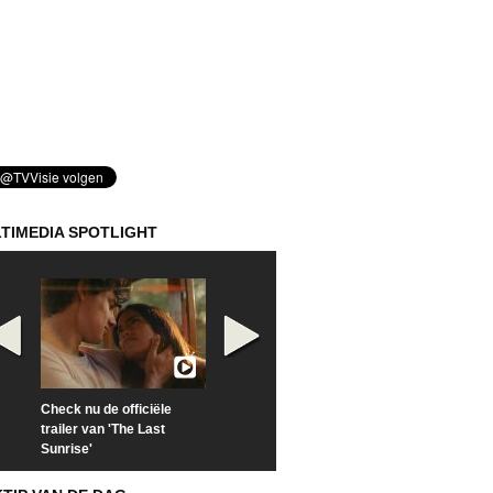
TIMEDIA SPOTLIGHT
Check nu de officiële
Kijk vanaf maandag naar
Kijk nu naar 'Po
trailer van 'The Last
'Furious' op Disney+
of Time with To
Sunrise'
Hiddleston'