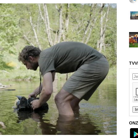
TVV
ONZ