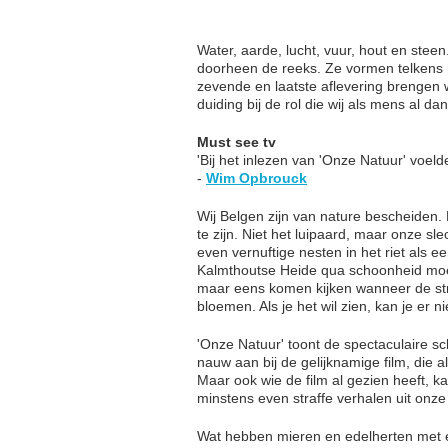
Water, aarde, lucht, vuur, hout en ste
doorheen de reeks. Ze vormen telkens h
zevende en laatste aflevering brengen
duiding bij de rol die wij als mens al d
Must see tv
'Bij het inlezen van 'Onze Natuur' voeld
-
Wim Opbrouck
Wij Belgen zijn van nature bescheiden
te zijn. Niet het luipaard, maar onze sle
even vernuftige nesten in het riet als e
Kalmthoutse Heide qua schoonheid moe
maar eens komen kijken wanneer de str
bloemen. Als je het wil zien, kan je er n
'Onze Natuur' toont de spectaculaire sc
nauw aan bij de gelijknamige film, die 
Maar ook wie de film al gezien heeft, k
minstens even straffe verhalen uit onze
Wat hebben mieren en edelherten met 