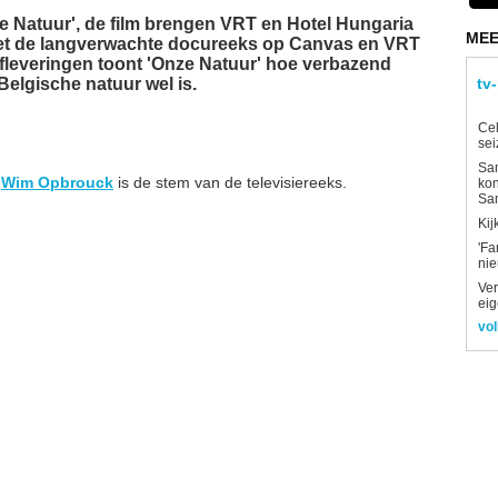
 Natuur', de film brengen VRT en Hotel Hungaria
MEE
 met de langverwachte docureeks op Canvas en VRT
leveringen toont 'Onze Natuur' hoe verbazend
Belgische natuur wel is.
tv
Ce
sei
Sam
r
Wim Opbrouck
is de stem van de televisiereeks.
kon
Sa
Kij
'Fa
ni
Ver
eig
vol