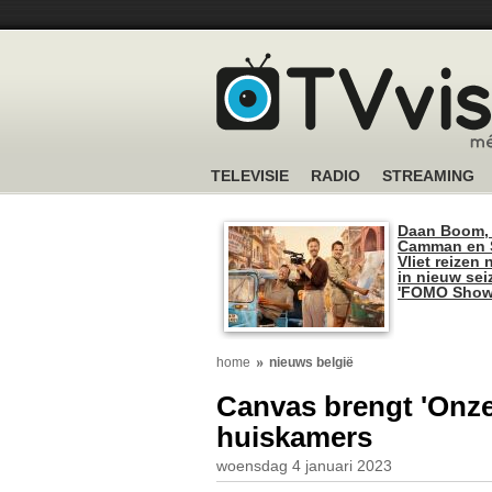
TELEVISIE
RADIO
STREAMING
Daan Boom,
Camman en S
Vliet reizen 
in nieuw se
'FOMO Show
home
nieuws belgië
Canvas brengt 'Onze
huiskamers
woensdag 4 januari 2023