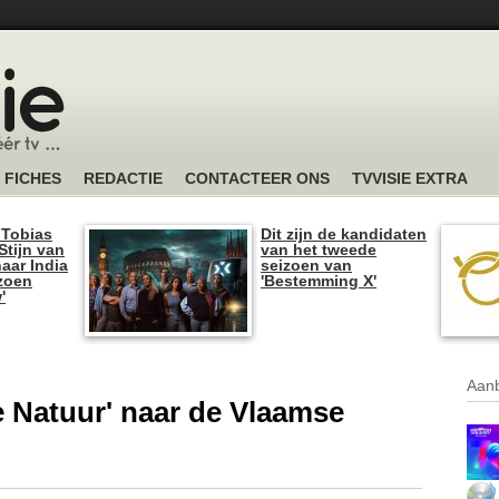
FICHES
REDACTIE
CONTACTEER ONS
TVVISIE EXTRA
 Tobias
Dit zijn de kandidaten
tijn van
van het tweede
naar India
seizoen van
izoen
'Bestemming X'
'
Aanb
 Natuur' naar de Vlaamse