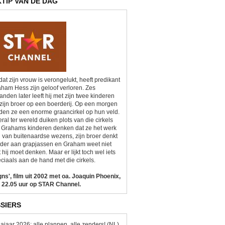
KTIP VAN DE DAG
at zijn vrouw is verongelukt, heeft predikant
ham Hess zijn geloof verloren. Zes
nden later leeft hij met zijn twee kinderen
zijn broer op een boerderij. Op een morgen
den ze een enorme graancirkel op hun veld.
ral ter wereld duiken plots van die cirkels
 Grahams kinderen denken dat ze het werk
n van buitenaardse wezens, zijn broer denkt
der aan grapjassen en Graham weet niet
 hij moet denken. Maar er lijkt toch wel iets
ciaals aan de hand met die cirkels.
gns', film uit 2002 met oa. Joaquin Phoenix,
 22.05 uur op STAR Channel.
SIERS
ajaar 2026: alle plannen, alle zenders! (NL)