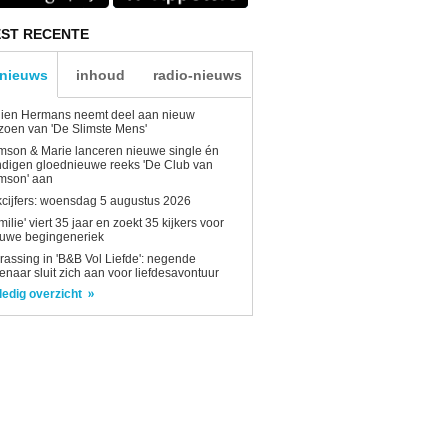
ST RECENTE
-nieuws
inhoud
radio-nieuws
lien Hermans neemt deel aan nieuw
zoen van 'De Slimste Mens'
son & Marie lanceren nieuwe single én
digen gloednieuwe reeks 'De Club van
mson' aan
kcijfers: woensdag 5 augustus 2026
milie' viert 35 jaar en zoekt 35 kijkers voor
euwe begingeneriek
rassing in 'B&B Vol Liefde': negende
enaar sluit zich aan voor liefdesavontuur
ledig overzicht