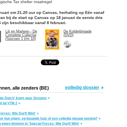
gische Tax shelter maatregel.
nuari om 21.20 uur op Canvas, herhaling op Eén vanaf
an bij de start op Canvas op 18 januari de eerste drie
 zijn beschikbaar vanaf 8 februari.
Lili en Marleen - De
De Kolderbrigade
Complete Collectie
(DVD)
(Seizoen 1 t/m 10)
volledig dossier
nnen, alle zenders (BE)
le Dutch' komt naar Streamz
g) bij VTM 2
Forces: Wie Durft Wint'
or hun eigen, verbouwde huis of een volledig nieuwe woning?
eigen limieten in 'Special Forces: Wie Durft Wint'