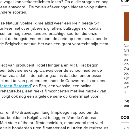
KIJ
are vogel kan verkeerslichten lezen? Op al die vragen en nog
 een antwoord. ​ De zeven afleveringen bieden volop ruimte
andere soorten.
Onze Natuur' voelde ik me altijd weer een klein beetje Sir
 keer niet over ijsberen, giraffen, bultruggen of koala’s,
ssen en nog zoveel andere prachtige soorten die onze
rs tot de hoogste Venen toont de serie op een meeslepende
e Belgische natuur. Het was een groot voorrecht mijn stem
Nad
Gra
maa
n
en 
vin
oject van producent Hotel Hungaria en VRT. Het begon
Ove
 een televisiereeks op Canvas over de schoonheid én de
op.
aar zoals dat in de natuur gaat, is dat idee ondertussen
zij
ject met tal van partners en naast de Canvas-reeks ook een
eer
dereen Beroemd
' op Eén, een website, een online
wat
nature.be), een reeks filmconcerten met live muziek van
spe
r volgt ook nog een afgeleide serie op kindermaat voor
'Si
om
jaar en 970 draaidagen lang filmploegen op pad om de
uurbeelden in België vast te leggen. Van de Ardense
DOS
et state of the art filmtechnieken, maar vooral met veel
t de vele honderden uren filmmateriaal puurden de regisseurs
N