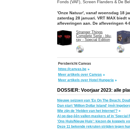
Fonds (VAF), Screen Flanders & De Bel
'Onze Natuur', vanaf woensdag 18 ja
zaterdag 28 januari. ​VRT MAX biedt v
afleveringen aan. De afleveringen 4-6
Stranger Things
Complete Serie - blu-
ray - Special Edition
Persbericht Canvas
https://canvas.be
Meer artikels over Canvas
Meer artikels over Hotel Hungaria
DOSSIER: Voorjaar 2023: alle pla
Nieuwe seizoen van 'Ex On The Beach: Doub
Dan start 'Million Dollar Island' (mét Ingebor
Wie zijn de 'Helden van het Internet'?
Al op dag één vallen maskers af in 'Special 
'Ons Huis/Nieuw Huis': kiezen de koppels vo
Deze 11 bekende rekruten strijden tegen hun 