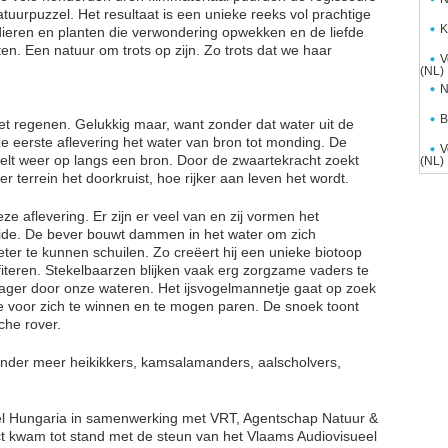
rpuzzel. Het resultaat is een unieke reeks vol prachtige
K
eren en planten die verwondering opwekken en de liefde
en. Een natuur om trots op zijn. Zo trots dat we haar
V
(NL)
N
B
 het regenen. Gelukkig maar, want zonder dat water uit de
ze eerste aflevering het water van bron tot monding. De
V
rrelt weer op langs een bron. Door de zwaartekracht zoekt
(NL)
 terrein het doorkruist, hoe rijker aan leven het wordt.
deze aflevering. Er zijn er veel van en zij vormen het
mide. De bever bouwt dammen in het water om zich
ter te kunnen schuilen. Zo creëert hij een unieke biotoop
teren. Stekelbaarzen blijken vaak erg zorgzame vaders te
e jager door onze wateren. Het ijsvogelmannetje gaat op zoek
je voor zich te winnen en te mogen paren. De snoek toont
che rover.
 onder meer heikikkers, kamsalamanders, aalscholvers,
tel Hungaria in samenwerking met VRT, Agentschap Natuur &
ct kwam tot stand met de steun van het Vlaams Audiovisueel