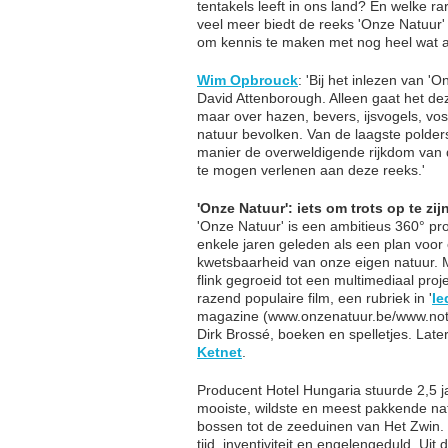
tentakels leeft in ons land? En welke r
veel meer biedt de reeks 'Onze Natuur'
om kennis te maken met nog heel wat 
Wim Opbrouck
: 'Bij het inlezen van '
David Attenborough. Alleen gaat het deze
maar over hazen, bevers, ijsvogels, vo
natuur bevolken. Van de laagste polde
manier de overweldigende rijkdom van d
te mogen verlenen aan deze reeks.'
'Onze Natuur': iets om trots op te zij
'Onze Natuur' is een ambitieus 360° pr
enkele jaren geleden als een plan voor
kwetsbaarheid van onze eigen natuur. M
flink gegroeid tot een multimediaal pro
razend populaire film, een rubriek in '
Ie
magazine (www.onzenatuur.be/www.notre
Dirk Brossé, boeken en spelletjes. Late
Ketnet
.
Producent Hotel Hungaria stuurde 2,5 
mooiste, wildste en meest pakkende nat
bossen tot de zeeduinen van Het Zwin. M
tijd, inventiviteit en engelengeduld. Ui