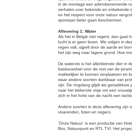
in de montage een adembenemende natuu
verhalen over bekende en onbekende di
en het respect voor onze natuur vergrot
spontaan beter gaan beschermen.
Aflevering 1: Water
Als het in België niet regent, dan gaat
lucht is er geen leven. We volgen in de
regen valt, sijpelt door de aarde en bo
het zijn weg naar lagere grond. Hoe meer
De watervlo is het allerkleinste dier in 
basisvoedsel voor de rest van de pira
makkelijker te kunnen verplaatsen en be
waar andere soorten dankbaar van profi
zijn. De ringslang glijdt als genadeloz
naar het lekkerste visje om een vrouwt
zich in het holst van de nacht een tactis
Andere soorten in deze aflevering zijn
visarenden, futen en reigers.
'Onze Natuur' is een productie van Ho
Bos, Natuurpunt en RTL TVI. Het proje