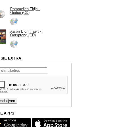
Pommelien Thijs -
Gedoe (CD)
Aaron Blommaert -
Oorsprong (CD)
ISIE EXTRA
E APPS