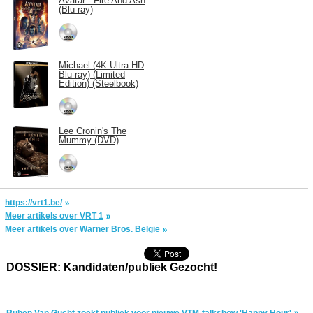
Avatar - Fire And Ash
(Blu-ray)
Michael (4K Ultra HD
Blu-ray) (Limited
Edition) (Steelbook)
Lee Cronin's The
Mummy (DVD)
https://vrt1.be/
Meer artikels over VRT 1
Meer artikels over Warner Bros. België
DOSSIER: Kandidaten/publiek Gezocht!
Ruben Van Gucht zoekt publiek voor nieuwe VTM-talkshow 'Happy Hour'