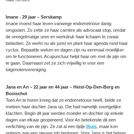
Imane - 29 jaar – Serskamp
Imane moest haar leven vanwege endometriose danig
omgooien. Zo zette ze haar carrière als advocaat stop, omdat
de onregelmatige uren en werkdruk haar lichaam te zwaar
belastten. Ze werkt nu als jurist en plant haar agenda rond haar
cyclus. Bepaalde weken en dagen zijn nu eenmaal moeilijker
om te functioneren. Acupunctuur helpt haar om met de pijn om
te gaan. Daarnaast zet ze zich vrijwillig in voor een
lotgenotenvereniging.
Jana en An – 22 jaar en 44 jaar – Heist-Op-Den-Berg en
Booischot
Toen An te horen kreeg dat ze endometriose heeft, belde ze
meteen haar dochter Jana op. Die had namelijk soortgelijke
klachten. Begin dit jaar werden moeder en dochter op enkele
dagen van elkaar geopereerd. Voor An betekende dit een
verlichting van de pijn. Ze zat al een tijdje
thuis
, maar kon
onlangs aan een nieuwe job beginnen. Voor Jana is het helaas