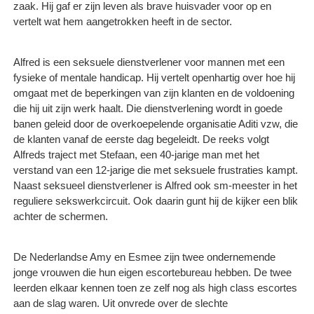
zaak. Hij gaf er zijn leven als brave huisvader voor op en
vertelt wat hem aangetrokken heeft in de sector.
Alfred is een seksuele dienstverlener voor mannen met een
fysieke of mentale handicap. Hij vertelt openhartig over hoe hij
omgaat met de beperkingen van zijn klanten en de voldoening
die hij uit zijn werk haalt. Die dienstverlening wordt in goede
banen geleid door de overkoepelende organisatie Aditi vzw, die
de klanten vanaf de eerste dag begeleidt. De reeks volgt
Alfreds traject met Stefaan, een 40-jarige man met het
verstand van een 12-jarige die met seksuele frustraties kampt.
Naast seksueel dienstverlener is Alfred ook sm-meester in het
reguliere sekswerkcircuit. Ook daarin gunt hij de kijker een blik
achter de schermen.
De Nederlandse Amy en Esmee zijn twee ondernemende
jonge vrouwen die hun eigen escortebureau hebben. De twee
leerden elkaar kennen toen ze zelf nog als high class escortes
aan de slag waren. Uit onvrede over de slechte