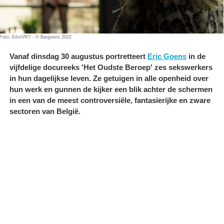
Foto: Eén/VRT - © Bargoens 2022
Vanaf dinsdag 30 augustus portretteert
Eric Goens
in de
vijfdelige docureeks 'Het Oudste Beroep' zes sekswerkers
in hun dagelijkse leven. Ze getuigen in alle openheid over
hun werk en gunnen de kijker een blik achter de schermen
in een van de meest controversiële, fantasierijke en zware
sectoren van België.