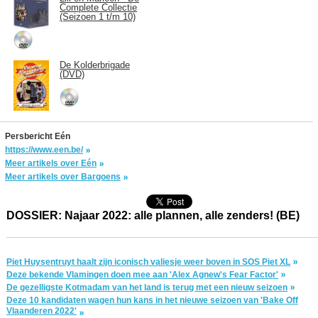
Complete Collectie
(Seizoen 1 t/m 10)
De Kolderbrigade
(DVD)
Persbericht Eén
https://www.een.be/
Meer artikels over Eén
Meer artikels over Bargoens
DOSSIER: Najaar 2022: alle plannen, alle zenders! (BE)
Piet Huysentruyt haalt zijn iconisch valiesje weer boven in SOS Piet XL
Deze bekende Vlamingen doen mee aan 'Alex Agnew's Fear Factor'
De gezelligste Kotmadam van het land is terug met een nieuw seizoen
Deze 10 kandidaten wagen hun kans in het nieuwe seizoen van 'Bake Off
Vlaanderen 2022'