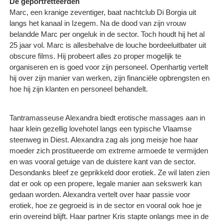
De geportretteerden
Marc, een kranige zeventiger, baat nachtclub Di Borgia uit
langs het kanaal in Izegem. Na de dood van zijn vrouw
belandde Marc per ongeluk in de sector. Toch houdt hij het al
25 jaar vol. Marc is allesbehalve de louche bordeeluitbater uit
obscure films. Hij probeert alles zo proper mogelijk te
organiseren en is goed voor zijn personeel. Openhartig vertelt
hij over zijn manier van werken, zijn financiële opbrengsten en
hoe hij zijn klanten en personeel behandelt.
Tantramasseuse Alexandra biedt erotische massages aan in
haar klein gezellig lovehotel langs een typische Vlaamse
steenweg in Diest. Alexandra zag als jong meisje hoe haar
moeder zich prostitueerde om extreme armoede te vermijden
en was vooral getuige van de duistere kant van de sector.
Desondanks bleef ze geprikkeld door erotiek. Ze wil laten zien
dat er ook op een propere, legale manier aan sekswerk kan
gedaan worden. Alexandra vertelt over haar passie voor
erotiek, hoe ze gegroeid is in de sector en vooral ook hoe je
erin overeind blijft. Haar partner Kris stapte onlangs mee in de