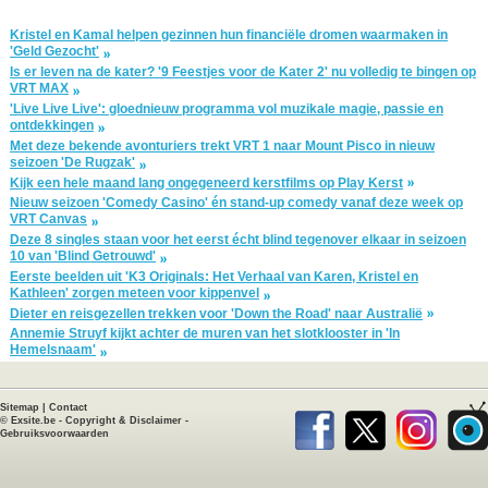
Kristel en Kamal helpen gezinnen hun financiële dromen waarmaken in
'Geld Gezocht'
Is er leven na de kater? '9 Feestjes voor de Kater 2' nu volledig te bingen op
VRT MAX
'Live Live Live': gloednieuw programma vol muzikale magie, passie en
ontdekkingen
Met deze bekende avonturiers trekt VRT 1 naar Mount Pisco in nieuw
seizoen 'De Rugzak'
Kijk een hele maand lang ongegeneerd kerstfilms op Play Kerst
Nieuw seizoen 'Comedy Casino' én stand-up comedy vanaf deze week op
VRT Canvas
Deze 8 singles staan voor het eerst écht blind tegenover elkaar in seizoen
10 van 'Blind Getrouwd'
Eerste beelden uit 'K3 Originals: Het Verhaal van Karen, Kristel en
Kathleen' zorgen meteen voor kippenvel
Dieter en reisgezellen trekken voor 'Down the Road' naar Australië
Annemie Struyf kijkt achter de muren van het slotklooster in 'In
Hemelsnaam'
Sitemap
|
Contact
©
Exsite.be
-
Copyright & Disclaimer
-
Gebruiksvoorwaarden