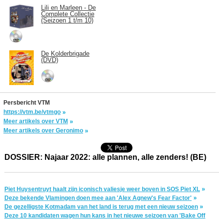
Lili en Marleen - De
Complete Collectie
(Seizoen 1 t/m 10)
De Kolderbrigade
(DVD)
Persbericht VTM
https://vtm.be/vtmgo
Meer artikels over VTM
Meer artikels over Geronimo
DOSSIER: Najaar 2022: alle plannen, alle zenders! (BE)
Piet Huysentruyt haalt zijn iconisch valiesje weer boven in SOS Piet XL
Deze bekende Vlamingen doen mee aan 'Alex Agnew's Fear Factor'
De gezelligste Kotmadam van het land is terug met een nieuw seizoen
Deze 10 kandidaten wagen hun kans in het nieuwe seizoen van 'Bake Off