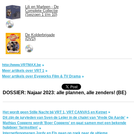
Lili en Marleen - De
Complete Collectie
(Seizoen 1 t/m 10)
De Kolderbrigade
(DVD)
http://www.VRTMAX.be
Meer artikels over VRT 1
Meer artikels over Eyeworks Film & TV Drama
DOSSIER: Najaar 2023: alle plannen, alle zenders! (BE)
Het wordt geen Stille Nacht bij VRT 1, VRT CANVAS en Ketnet
Dit zijn de juryleden van Sven de Leijer in de chalet van 'Vrede Op Aarde'
Mathias Coppens wordt 'Boer Coppens' en gaat samen met een bekende
hulpboer 'farmsitten'
Internetfenomenen Jordy en Els gaan op zoek naar de ultieme