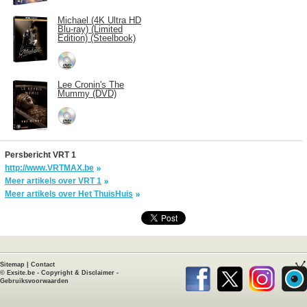
Michael (4K Ultra HD
Blu-ray) (Limited
Edition) (Steelbook)
Lee Cronin's The
Mummy (DVD)
Persbericht VRT 1
http://www.VRTMAX.be
Meer artikels over VRT 1
Meer artikels over Het ThuisHuis
Sitemap
|
Contact
©
Exsite.be
-
Copyright & Disclaimer
-
Gebruiksvoorwaarden