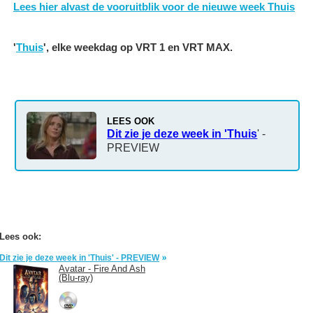
Lees hier alvast de vooruitblik voor de nieuwe week
Thuis
'
Thuis
', elke weekdag op VRT 1 en VRT MAX.
LEES OOK
Dit zie je deze week in '
Thuis
' -
PREVIEW
Lees ook:
Dit zie je deze week in 'Thuis' - PREVIEW
Avatar - Fire And Ash
(Blu-ray)