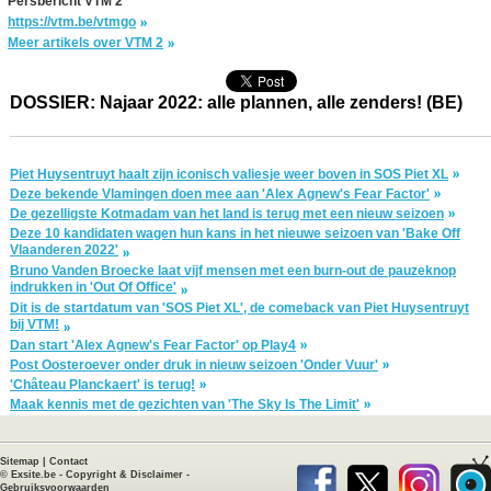
Persbericht VTM 2
https://vtm.be/vtmgo
Meer artikels over VTM 2
DOSSIER: Najaar 2022: alle plannen, alle zenders! (BE)
Piet Huysentruyt haalt zijn iconisch valiesje weer boven in SOS Piet XL
Deze bekende Vlamingen doen mee aan 'Alex Agnew's Fear Factor'
De gezelligste Kotmadam van het land is terug met een nieuw seizoen
Deze 10 kandidaten wagen hun kans in het nieuwe seizoen van 'Bake Off
Vlaanderen 2022'
Bruno Vanden Broecke laat vijf mensen met een burn-out de pauzeknop
indrukken in 'Out Of Office'
Dit is de startdatum van 'SOS Piet XL', de comeback van Piet Huysentruyt
bij VTM!
Dan start 'Alex Agnew's Fear Factor' op Play4
Post Oosteroever onder druk in nieuw seizoen 'Onder Vuur'
'Château Planckaert' is terug!
Maak kennis met de gezichten van 'The Sky Is The Limit'
Sitemap
|
Contact
©
Exsite.be
-
Copyright & Disclaimer
-
Gebruiksvoorwaarden