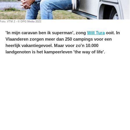
Foto: VTM 2 - © DPG Media 2022
'In mijn caravan ben ik superman', zong
Will Tura
ooit. In
Vlaanderen zorgen meer dan 250 campings voor een
heerlijk vakantiegevoel. Maar voor zo'n 10.000
landgenoten is het kampeerleven 'the way of life'.