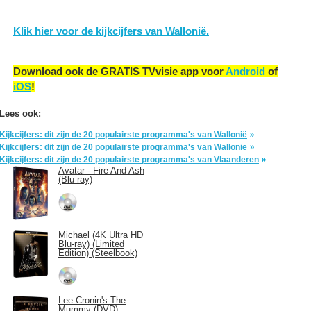
Klik hier voor de kijkcijfers van Wallonië.
Download ook de GRATIS TVvisie app voor
Android
of
iOS
!
Lees ook:
Kijkcijfers: dit zijn de 20 populairste programma's van Wallonië
Kijkcijfers: dit zijn de 20 populairste programma's van Wallonië
Kijkcijfers: dit zijn de 20 populairste programma's van Vlaanderen
Avatar - Fire And Ash
(Blu-ray)
Michael (4K Ultra HD
Blu-ray) (Limited
Edition) (Steelbook)
Lee Cronin's The
Mummy (DVD)