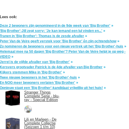
Lees ook:
Deze 2 bewoners zijn genomineerd in de 9de week van 'Big Brother'
'Big Brother'-Jill zegt sorry: 'Je kan iemand een lul vinden en...'
Tranen in 'Big Brother': Thomas is de zesde afvaller
Peter Van de Veire geeft verstek voor 'Big Brother' én zijn ochtendshow
Zo nomineren de bewoners voor een nieuw vertrek uit het 'Big Brother'-huis
Helemaal mee na 50 dagen 'Big Brother'? Peter Van de Veire helpt je op weg -
VIDEO
Jerrel is de vijfde afvaller van 'Big Brother'
Kersvers grootvader Patrick is de 4de afvaller van Big Brother
Kijkers stemmen Mike in 'Big Brother'
Twee nieuwe bewoners in het 'Big Brother'-huis
En NOG meer bewoners verlaten 'Big Brother'
Opnieuw stapt een 'Big Brother'-kandidaat vrijwillig uit het huis!
Stranger Things
Complete Serie - blu-
ray - Special Edition
Lili en Marleen - De
Complete Collectie
(Seizoen 1 t/m 10)