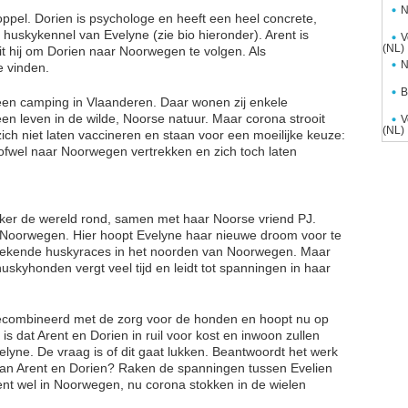
N
koppel. Dorien is psychologe en heeft een heel concrete,
huskykennel van Evelyne (zie bio hieronder). Arent is
V
(NL)
luit hij om Dorien naar Noorwegen te volgen. Als
N
e vinden.
B
en camping in Vlaanderen. Daar wonen zij enkele
n leven in de wilde, Noorse natuur. Maar corona strooit
V
(NL)
 zich niet laten vaccineren en staan voor een moeilijke keuze:
 ofwel naar Noorwegen vertrekken en zich toch laten
cker de wereld rond, samen met haar Noorse vriend PJ.
n Noorwegen. Hier hoopt Evelyne haar nieuwe droom voor te
bekende huskyraces in het noorden van Noorwegen. Maar
uskyhonden vergt veel tijd en leidt tot spanningen in haar
er gecombineerd met de zorg voor de honden en hoopt nu op
s dat Arent en Dorien in ruil voor kost en inwoon zullen
yne. De vraag is of dit gaat lukken. Beantwoordt het werk
an Arent en Dorien? Raken de spanningen tussen Evelien
nt wel in Noorwegen, nu corona stokken in de wielen