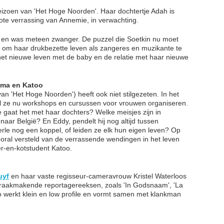
seizoen van 'Het Hoge Noorden'. Haar dochtertje Adah is
t grote verrassing van Annemie, in verwachting.
 en was meteen zwanger. De puzzel die Soetkin nu moet
r om haar drukbezette leven als zangeres en muzikante te
t nieuwe leven met de baby en de relatie met haar nieuwe
mma en Katoo
 van 'Het Hoge Noorden') heeft ook niet stilgezeten. In het
l ze nu workshops en cursussen voor vrouwen organiseren.
 gaat het met haar dochters? Welke meisjes zijn in
aar België? En Eddy, pendelt hij nog altijd tussen
le nog een koppel, of leiden ze elk hun eigen leven? Op
oral versteld van de verrassende wendingen in het leven
r-en-kotstudent Katoo.
uyf
en haar vaste regisseur-cameravrouw Kristel Waterloos
 spraakmakende reportagereeksen, zoals 'In Godsnaam', 'La
o werkt klein en low profile en vormt samen met klankman