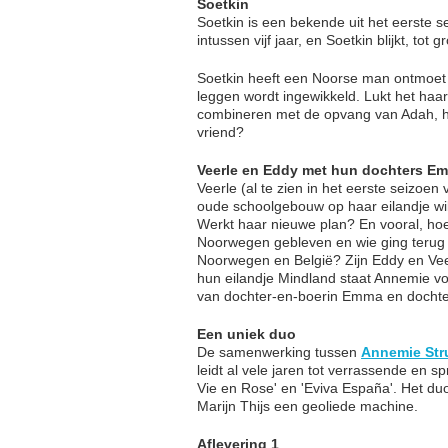
Soetkin
Soetkin is een bekende uit het eerste 
intussen vijf jaar, en Soetkin blijkt, to
Soetkin heeft een Noorse man ontmoet
leggen wordt ingewikkeld. Lukt het haa
combineren met de opvang van Adah, he
vriend?
Veerle en Eddy met hun dochters E
Veerle (al te zien in het eerste seizoen
oude schoolgebouw op haar eilandje wi
Werkt haar nieuwe plan? En vooral, hoe
Noorwegen gebleven en wie ging terug n
Noorwegen en België? Zijn Eddy en Veer
hun eilandje Mindland staat Annemie vo
van dochter-en-boerin Emma en dochte
Een uniek duo
De samenwerking tussen
Annemie Str
leidt al vele jaren tot verrassende en
Vie en Rose' en 'Eviva España'. Het du
Marijn Thijs een geoliede machine.
Aflevering 1