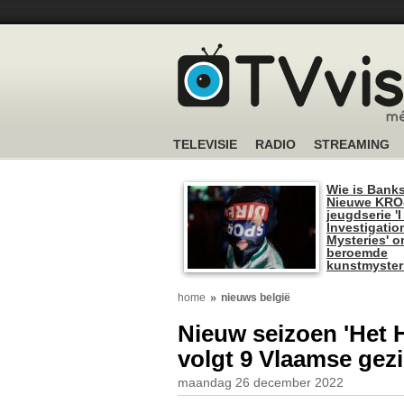
TELEVISIE
RADIO
STREAMING
Wie is Bank
Nieuwe KRO
jeugdserie '
Investigatio
Mysteries' o
beroemde
kunstmyster
home
nieuws belgië
Nieuw seizoen 'Het 
volgt 9 Vlaamse ge
maandag 26 december 2022