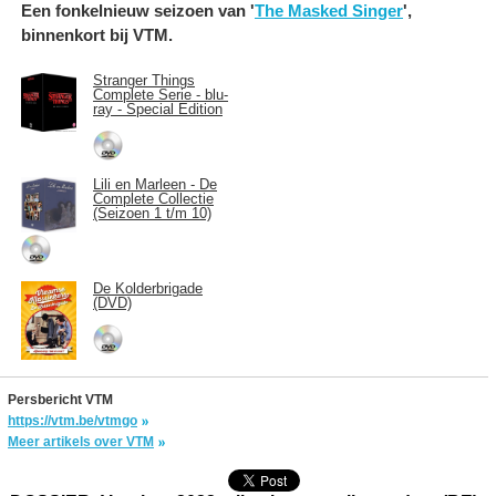
Een fonkelnieuw seizoen van '
The Masked Singer
',
binnenkort bij VTM.
Stranger Things
Complete Serie - blu-
ray - Special Edition
Lili en Marleen - De
Complete Collectie
(Seizoen 1 t/m 10)
De Kolderbrigade
(DVD)
Persbericht VTM
https://vtm.be/vtmgo
Meer artikels over VTM