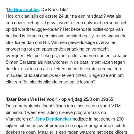
'
De Buurtpolitie
: De Klok Tikt'
Hoe cruciaal zijn de eerste 24 uur na een misdaad? Wat als
een dader niet op tijd gevat wordt of een ontvoerd persoon niet
op tijd wordt teruggevonden? Het bekendste politiekorps van
het land is terug in een nieuwe scripted reality-reeks waarin de
klok luider dan ooit tikt. Van een gewelddadige overval en
ontvoering tot een spannende carjacking en verdacht
overlijden. Het politiekorps, met onder anderen content creator
Simon Eeraerts als nieuwkomer in de cast, moet racen tegen
de klok en alles op alles zetten om in de eerste uren na een
misdaad cruciaal speurwerk te verrichten. Slagen ze erin om
elke straffe, bloedstollende case op te lossen?
'Daar Doen We Het Voor' - op vrijdag 25/8 om 19u55
De zomervakantie loopt stilaan ten einde en dus vuurt VTM
binnenkort weer een lading nieuwe programma’s op
Vlaanderen af.
Jens Dendoncker
nodigde in het geheim 200
kijkers uit om in avant-première de najaarsprogramma’s uit de
doeken te doen. Maar er is een reden waarom net deze kijkers