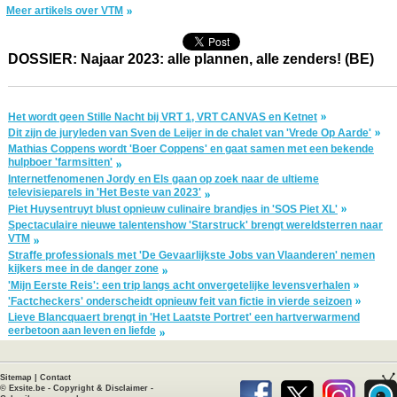
Meer artikels over VTM
DOSSIER: Najaar 2023: alle plannen, alle zenders! (BE)
Het wordt geen Stille Nacht bij VRT 1, VRT CANVAS en Ketnet
Dit zijn de juryleden van Sven de Leijer in de chalet van 'Vrede Op Aarde'
Mathias Coppens wordt 'Boer Coppens' en gaat samen met een bekende
hulpboer 'farmsitten'
Internetfenomenen Jordy en Els gaan op zoek naar de ultieme
televisieparels in 'Het Beste van 2023'
Piet Huysentruyt blust opnieuw culinaire brandjes in 'SOS Piet XL'
Spectaculaire nieuwe talentenshow 'Starstruck' brengt wereldsterren naar
VTM
Straffe professionals met 'De Gevaarlijkste Jobs van Vlaanderen' nemen
kijkers mee in de danger zone
'Mijn Eerste Reis': een trip langs acht onvergetelijke levensverhalen
'Factcheckers' onderscheidt opnieuw feit van fictie in vierde seizoen
Lieve Blancquaert brengt in 'Het Laatste Portret' een hartverwarmend
eerbetoon aan leven en liefde
Sitemap
|
Contact
©
Exsite.be
-
Copyright & Disclaimer
-