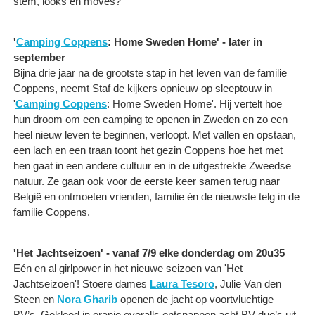
stem, looks en moves?
'
Camping Coppens
: Home Sweden Home' - later in
september
Bijna drie jaar na de grootste stap in het leven van de familie
Coppens, neemt Staf de kijkers opnieuw op sleeptouw in
'
Camping Coppens
: Home Sweden Home'. Hij vertelt hoe
hun droom om een camping te openen in Zweden en zo een
heel nieuw leven te beginnen, verloopt. Met vallen en opstaan,
een lach en een traan toont het gezin Coppens hoe het met
hen gaat in een andere cultuur en in de uitgestrekte Zweedse
natuur. Ze gaan ook voor de eerste keer samen terug naar
België en ontmoeten vrienden, familie én de nieuwste telg in de
familie Coppens.
'Het Jachtseizoen' - vanaf 7/9 elke donderdag om 20u35
Eén en al girlpower in het nieuwe seizoen van 'Het
Jachtseizoen'! Stoere dames
Laura Tesoro
, Julie Van den
Steen en
Nora Gharib
openen de jacht op voortvluchtige
BV’s. Gekleed in oranje overalls ontsnappen acht BV-duo’s uit