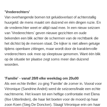
'Vrederechters'
Van overhangende bomen tot geluidoverlast of achterstallig
huurgeld: de mens maakt om duizend en één dingen ruzie. En
de vrederechter weet er altijd raad mee. In een nieuw seizoen
van 'Vrederechters' geven nieuwe gezichten en oude
bekenden een blik achter de schermen van de rechtbank die
het dichtst bij de mensen staat. De kijker is niet alleen getuige
tijdens openbare zittingen, maar wordt door de karaktervolle
vrederechters ook mee op sleeptouw genomen. Want één blik
op de situatie ter plaatse zegt soms meer dan duizend
woorden.
'Familie' - vanaf 28/8 elke weekdag om 20u00
Als een echte thriller: zo ging 'Familie' de zomer in. Vooral voor
Véronique (Sandrine André) werd de seizoensfinale een echte
nachtmerrie. Het kwam tot een heftige confrontatie met Elena
(Ilse Uitterlinden), die haar liet boeten voor de moord op haar
zoon Koen (Sieg De Doncker). Slaagt Véronique erin om haar