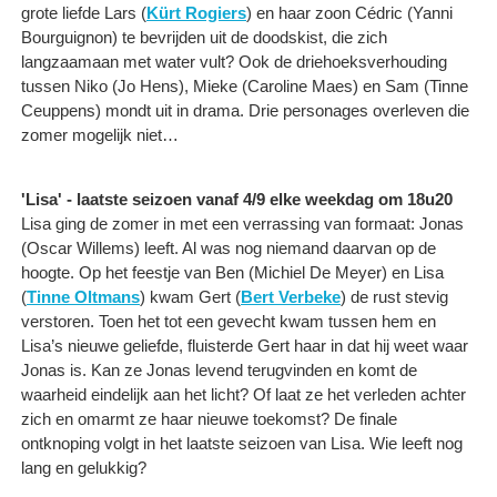
grote liefde Lars (
Kürt Rogiers
) en haar zoon Cédric (Yanni
Bourguignon) te bevrijden uit de doodskist, die zich
langzaamaan met water vult? Ook de driehoeksverhouding
tussen Niko (Jo Hens), Mieke (Caroline Maes) en Sam (Tinne
Ceuppens) mondt uit in drama. Drie personages overleven die
zomer mogelijk niet…
'Lisa' - laatste seizoen vanaf 4/9 elke weekdag om 18u20
Lisa ging de zomer in met een verrassing van formaat: Jonas
(Oscar Willems) leeft. Al was nog niemand daarvan op de
hoogte. Op het feestje van Ben (Michiel De Meyer) en Lisa
(
Tinne Oltmans
) kwam Gert (
Bert Verbeke
) de rust stevig
verstoren. Toen het tot een gevecht kwam tussen hem en
Lisa’s nieuwe geliefde, fluisterde Gert haar in dat hij weet waar
Jonas is. Kan ze Jonas levend terugvinden en komt de
waarheid eindelijk aan het licht? Of laat ze het verleden achter
zich en omarmt ze haar nieuwe toekomst? De finale
ontknoping volgt in het laatste seizoen van Lisa. Wie leeft nog
lang en gelukkig?