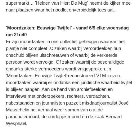
supermarkt… 'Helden van Hier: De Mug' neemt de kijker mee
naar plaatsen waar het noodlot onverbiddelijk toeslaat.
'Moordzaken: Eeuwige Twijfel' - vanaf 6/9 elke woensdag
om 21u40
Er zijn moordzaken in ons collectief geheugen waarvan het
plaatje niet compleet is: zaken waarbij veroordeelden hun
onschuld blijven uitschreeuwen of waarbij de verkeerde
persoon wordt vervolgd. Of zaken waarbij de beschuldigde
ondanks sterke vermoedens wordt vrijgesproken. In
'Moordzaken: Eeuwige Twijfel' reconstrueert VTM zeven
moordzaken waarbij er ondanks een juridische waarheid twijfel
is blijven hangen. Aan de hand van archiefbeelden en
interviews met onderzoekers, rechters, verdachten,
nabestaanden en journalisten puzzelt misdaadjournalist José
Masschelin het verhaal weer samen van o.a. de
parachutemoord, de oordopjesmoord en de zaak Bernard
Wesphael.