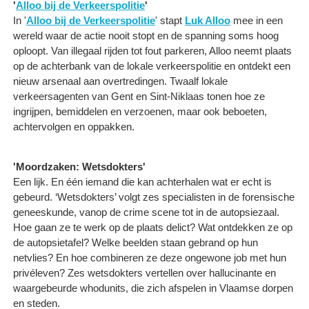
'
Alloo bij de Verkeerspolitie
'
In '
Alloo bij de Verkeerspolitie
' stapt
Luk Alloo
mee in een
wereld waar de actie nooit stopt en de spanning soms hoog
oploopt. Van illegaal rijden tot fout parkeren, Alloo neemt plaats
op de achterbank van de lokale verkeerspolitie en ontdekt een
nieuw arsenaal aan overtredingen. Twaalf lokale
verkeersagenten van Gent en Sint-Niklaas tonen hoe ze
ingrijpen, bemiddelen en verzoenen, maar ook beboeten,
achtervolgen en oppakken.
'Moordzaken: Wetsdokters'
Een lijk. En één iemand die kan achterhalen wat er echt is
gebeurd. ‘Wetsdokters’ volgt zes specialisten in de forensische
geneeskunde, vanop de crime scene tot in de autopsiezaal.
Hoe gaan ze te werk op de plaats delict? Wat ontdekken ze op
de autopsietafel? Welke beelden staan gebrand op hun
netvlies? En hoe combineren ze deze ongewone job met hun
privéleven? Zes wetsdokters vertellen over hallucinante en
waargebeurde whodunits, die zich afspelen in Vlaamse dorpen
en steden.