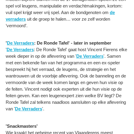
spel vol leugens, manipulatie en verdachtmakingen, kortom:
vuil spel krijgt weer vrij spel. Aan de bondgenoten om
de
verraders
uit de groep te halen… voor ze zelf worden
‘vermoord’.
'
De Verraders
: De Ronde Tafel' - later in september
'
De Verraders
: De Ronde Tafel' gaat host Vincent Fierens elke
week dieper in op de aflevering van '
De Verraders
'. Samen
met een bekende fan van het programma en een ex-speler
bespreekt hij het verraad, de leugens, de strategie en het
wantrouwen uit de voorbije aflevering. Ook de banneling en de
vermoorde van de week komen langs en geven hun visie op
de feiten. Vincent nodigt ook experten uit die hun visie op de
feiten geven. Kan een leugenexpert zien welke BV liegt? De
Ronde Tafel zal telkens naadloos aansluiten op elke aflevering
van '
De Verraders
'.
'Snackmasters'
Wie kraakt het geheime recept van Vlaanderens meest