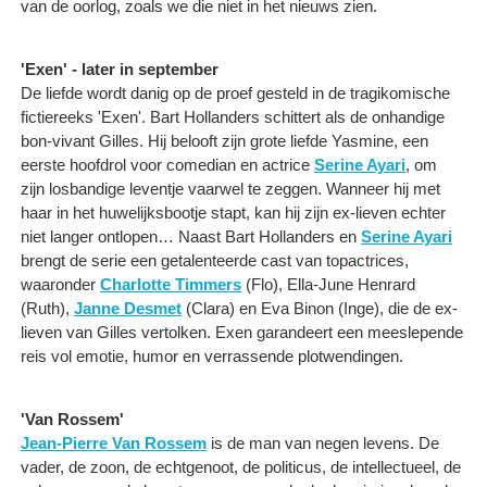
van de oorlog, zoals we die niet in het nieuws zien.
'Exen' - later in september
De liefde wordt danig op de proef gesteld in de tragikomische
fictiereeks 'Exen'. Bart Hollanders schittert als de onhandige
bon-vivant Gilles. Hij belooft zijn grote liefde Yasmine, een
eerste hoofdrol voor comedian en actrice
Serine Ayari
, om
zijn losbandige leventje vaarwel te zeggen. Wanneer hij met
haar in het huwelijksbootje stapt, kan hij zijn ex-lieven echter
niet langer ontlopen… Naast Bart Hollanders en
Serine Ayari
brengt de serie een getalenteerde cast van topactrices,
waaronder
Charlotte Timmers
(Flo), Ella-June Henrard
(Ruth),
Janne Desmet
(Clara) en Eva Binon (Inge), die de ex-
lieven van Gilles vertolken. Exen garandeert een meeslepende
reis vol emotie, humor en verrassende plotwendingen.
'Van Rossem'
Jean-Pierre Van Rossem
is de man van negen levens. De
vader, de zoon, de echtgenoot, de politicus, de intellectueel, de