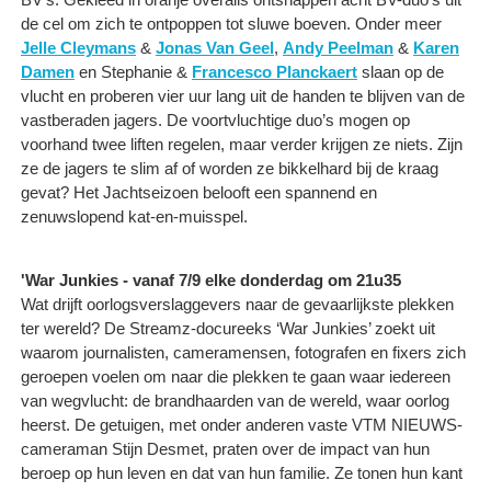
de cel om zich te ontpoppen tot sluwe boeven. Onder meer
Jelle Cleymans
&
Jonas Van Geel
,
Andy Peelman
&
Karen
Damen
en Stephanie &
Francesco Planckaert
slaan op de
vlucht en proberen vier uur lang uit de handen te blijven van de
vastberaden jagers. De voortvluchtige duo’s mogen op
voorhand twee liften regelen, maar verder krijgen ze niets. Zijn
ze de jagers te slim af of worden ze bikkelhard bij de kraag
gevat? Het Jachtseizoen belooft een spannend en
zenuwslopend kat-en-muisspel.
'War Junkies - vanaf 7/9 elke donderdag om 21u35
Wat drijft oorlogsverslaggevers naar de gevaarlijkste plekken
ter wereld? De Streamz-docureeks ‘War Junkies’ zoekt uit
waarom journalisten, cameramensen, fotografen en fixers zich
geroepen voelen om naar die plekken te gaan waar iedereen
van wegvlucht: de brandhaarden van de wereld, waar oorlog
heerst. De getuigen, met onder anderen vaste VTM NIEUWS-
cameraman Stijn Desmet, praten over de impact van hun
beroep op hun leven en dat van hun familie. Ze tonen hun kant