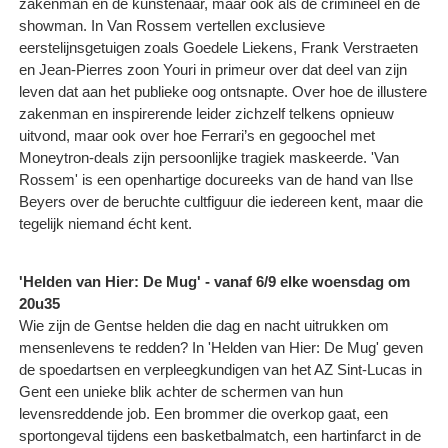
zakenman en de kunstenaar, maar ook als de crimineel en de
showman. In Van Rossem vertellen exclusieve
eerstelijnsgetuigen zoals Goedele Liekens, Frank Verstraeten
en Jean-Pierres zoon Youri in primeur over dat deel van zijn
leven dat aan het publieke oog ontsnapte. Over hoe de illustere
zakenman en inspirerende leider zichzelf telkens opnieuw
uitvond, maar ook over hoe Ferrari’s en gegoochel met
Moneytron-deals zijn persoonlijke tragiek maskeerde. 'Van
Rossem' is een openhartige docureeks van de hand van Ilse
Beyers over de beruchte cultfiguur die iedereen kent, maar die
tegelijk niemand écht kent.
'Helden van Hier: De Mug' - vanaf 6/9 elke woensdag om
20u35
Wie zijn de Gentse helden die dag en nacht uitrukken om
mensenlevens te redden? In 'Helden van Hier: De Mug' geven
de spoedartsen en verpleegkundigen van het AZ Sint-Lucas in
Gent een unieke blik achter de schermen van hun
levensreddende job. Een brommer die overkop gaat, een
sportongeval tijdens een basketbalmatch, een hartinfarct in de