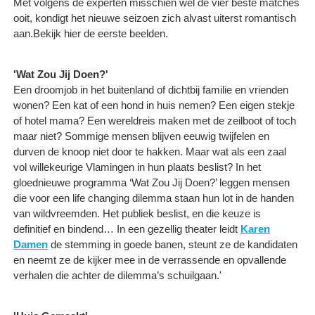
Met volgens de experten misschien wel de vier beste matches
ooit, kondigt het nieuwe seizoen zich alvast uiterst romantisch
aan.Bekijk hier de eerste beelden.
'Wat Zou Jij Doen?'
Een droomjob in het buitenland of dichtbij familie en vrienden
wonen? Een kat of een hond in huis nemen? Een eigen stekje
of hotel mama? Een wereldreis maken met de zeilboot of toch
maar niet? Sommige mensen blijven eeuwig twijfelen en
durven de knoop niet door te hakken. Maar wat als een zaal
vol willekeurige Vlamingen in hun plaats beslist? In het
gloednieuwe programma ‘Wat Zou Jij Doen?’ leggen mensen
die voor een life changing dilemma staan hun lot in de handen
van wildvreemden. Het publiek beslist, en die keuze is
definitief en bindend… In een gezellig theater leidt
Karen
Damen
de stemming in goede banen, steunt ze de kandidaten
en neemt ze de kijker mee in de verrassende en opvallende
verhalen die achter de dilemma’s schuilgaan.'