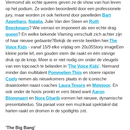
Vermomd als echte queens geven ze de show van hun leven
op het podium. Ze worden beoordeeld door een professionele
jury, maar worden ze ook herkend door panelleden
Bart
Appeltans
,
Natalia
, Julie Van den Steen en
Ruth
Beeckmans
? Wie verrast en imponeert als een echte drag
queen
? En welke bekende Vlaming verschuilt zich achter zijn
of haar nieuwe gedaante?Bekijk de eerste beelden hier.
The
Voice Kids
- vanaf 15/9 elke vrijdag om 20u35Story imageEen
kleine portie lef, een gouden stem die raakt en één stevige
druk op de knop. Meer is er niet nodig om onder de vleugels
van een topcoach te belanden in '
The Voice Kids
'. Niemand
minder dan multitalent
Pommelien Thijs
en stoere rapster
Coely
nemen als nieuwkomers plaats in de iconische
draaistoelen naast coaches
Laura Tesoro
en
Metejoor
. En
ook onder de hosts pronkt er vers bloed want
Aaron
Blommaert
en
Nora Gharib
vormen het nieuwe, dynamische
presentatieduo. Sta paraat voor een muzikaal spektakel dat
harten raakt en dromen in de spotlights zet.
'The Big Bang'