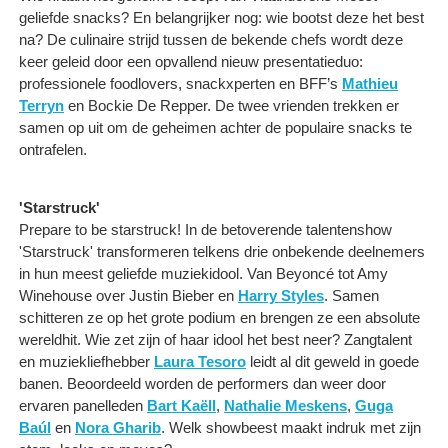
geliefde snacks? En belangrijker nog: wie bootst deze het best
na? De culinaire strijd tussen de bekende chefs wordt deze
keer geleid door een opvallend nieuw presentatieduo:
professionele foodlovers, snackxperten en BFF’s
Mathieu
Terryn
en Bockie De Repper. De twee vrienden trekken er
samen op uit om de geheimen achter de populaire snacks te
ontrafelen.
'Starstruck'
Prepare to be starstruck! In de betoverende talentenshow
'Starstruck' transformeren telkens drie onbekende deelnemers
in hun meest geliefde muziekidool. Van Beyoncé tot Amy
Winehouse over Justin Bieber en
Harry Styles
. Samen
schitteren ze op het grote podium en brengen ze een absolute
wereldhit. Wie zet zijn of haar idool het best neer? Zangtalent
en muziekliefhebber
Laura Tesoro
leidt al dit geweld in goede
banen. Beoordeeld worden de performers dan weer door
ervaren panelleden
Bart Kaëll
,
Nathalie Meskens
,
Guga
Baúl
en
Nora Gharib
. Welk showbeest maakt indruk met zijn