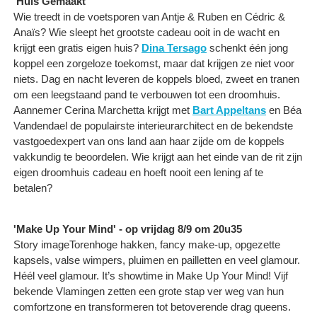
'Huis Gemaakt'
Wie treedt in de voetsporen van Antje & Ruben en Cédric &
Anaïs? Wie sleept het grootste cadeau ooit in de wacht en
krijgt een gratis eigen huis?
Dina Tersago
schenkt één jong
koppel een zorgeloze toekomst, maar dat krijgen ze niet voor
niets. Dag en nacht leveren de koppels bloed, zweet en tranen
om een leegstaand pand te verbouwen tot een droomhuis.
Aannemer Cerina Marchetta krijgt met
Bart Appeltans
en Béa
Vandendael de populairste interieurarchitect en de bekendste
vastgoedexpert van ons land aan haar zijde om de koppels
vakkundig te beoordelen. Wie krijgt aan het einde van de rit zijn
eigen droomhuis cadeau en hoeft nooit een lening af te
betalen?
'Make Up Your Mind' - op vrijdag 8/9 om 20u35
Story imageTorenhoge hakken, fancy make-up, opgezette
kapsels, valse wimpers, pluimen en pailletten en veel glamour.
Héél veel glamour. It’s showtime in Make Up Your Mind! Vijf
bekende Vlamingen zetten een grote stap ver weg van hun
comfortzone en transformeren tot betoverende drag queens.