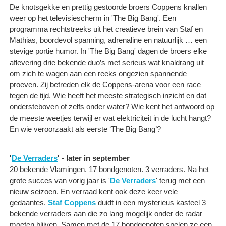
De knotsgekke en prettig gestoorde broers Coppens knallen
weer op het televisiescherm in 'The Big Bang'. Een
programma rechtstreeks uit het creatieve brein van Staf en
Mathias, boordevol spanning, adrenaline en natuurlijk … een
stevige portie humor. In 'The Big Bang' dagen de broers elke
aflevering drie bekende duo’s met serieus wat knaldrang uit
om zich te wagen aan een reeks ongezien spannende
proeven. Zij betreden elk de Coppens-arena voor een race
tegen de tijd. Wie heeft het meeste strategisch inzicht en dat
ondersteboven of zelfs onder water? Wie kent het antwoord op
de meeste weetjes terwijl er wat elektriciteit in de lucht hangt?
En wie veroorzaakt als eerste ‘The Big Bang’?
'
De Verraders
' - later in september
20 bekende Vlamingen. 17 bondgenoten. 3 verraders. Na het
grote succes van vorig jaar is '
De Verraders
' terug met een
nieuw seizoen. En verraad kent ook deze keer vele
gedaantes.
Staf Coppens
duidt in een mysterieus kasteel 3
bekende verraders aan die zo lang mogelijk onder de radar
moeten blijven. Samen met de 17 bondgenoten spelen ze een