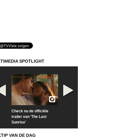
TIMEDIA SPOTLIGHT
Check nu de officiële
Kijk vanaf maandag naar
Kijk nu naar 'Po
trailer van 'The Last
'Furious' op Disney+
of Time with To
Sunrise'
Hiddleston'
KTIP VAN DE DAG