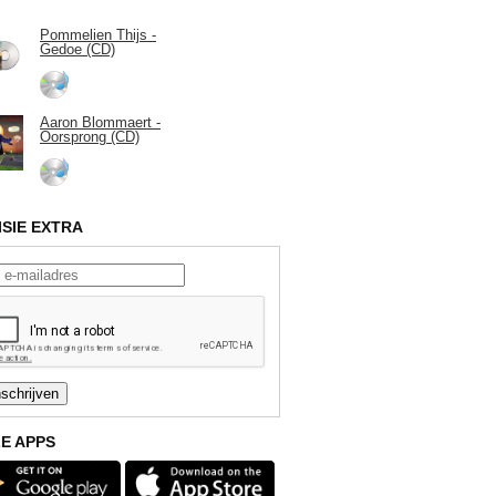
Pommelien Thijs -
Gedoe (CD)
Aaron Blommaert -
Oorsprong (CD)
ISIE EXTRA
E APPS