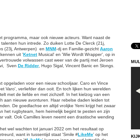
 het programma, maar ook nieuwe acteurs. Want naast de
talenten hun intrede. Zo duiken Lotte De Clerck (21j,
s (23j, Antwerpen) en
MNM
-dj en Familie-gezicht
Aaron
 kennen uit '
Ketnet
Musical' en 'Wie Wordt Wrapper', op in
e vertrouwde volwassen cast weer van de partij met Jeroen
MUL
evi, Sven
De Ridder
, Hugo Sigal, Vincent Banic en Slongs.
ijkt opgeladen voor een nieuw schooljaar. Caro en Vince
et Varo', verliefder dan ooit. En toch lijken hun werelden
telt met de liefde en met zichzelf. In het kielzog van een
ch aan nieuwe avonturen. Haar rebelse daden leiden tot
nden. De goedlachse en altijd vrolijke Yemi krijgt het zwaar
n het rugbyteam, hem heimelijk begint te pesten en zijn
ar valt. Ook Camilles leven neemt een drastische wending
s het wel wachten tot januari 2022 om het resultaat op
reurd, want in tussentijd staat 'Smile #
LikeMe
' op het
KIJ
ngsexpo van '#
LikeMe
' kunnen jong en oud letterlijk de