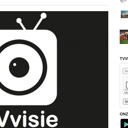
TVV
ONZ