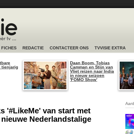
FICHES
REDACTIE
CONTACTEER ONS
TVVISIE EXTRA
tbare
Daan Boom, Tobias
 tienjarig
Camman en Stijn van
Vliet reizen naar India
in nieuw seizoen
'FOMO Show'
Aanb
 '#LikeMe' van start met
n nieuwe Nederlandstalige