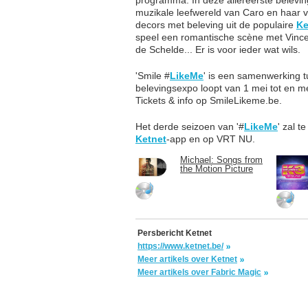
muzikale leefwereld van Caro en haar 
decors met beleving uit de populaire
Ke
speel een romantische scène met Vinc
de Schelde... Er is voor ieder wat wils.
'Smile #
LikeMe
' is een samenwerking 
belevingsexpo loopt van 1 mei tot en m
Tickets & info op SmileLikeme.be.
Het derde seizoen van '#
LikeMe
' zal t
Ketnet
-app en op VRT NU.
Michael: Songs from
the Motion Picture
Persbericht Ketnet
https://www.ketnet.be/
Meer artikels over Ketnet
Meer artikels over Fabric Magic