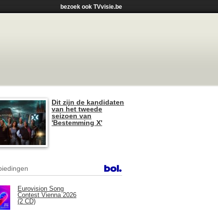
bezoek ook TVvisie.be
Dit zijn de kandidaten
van het tweede
seizoen van
'Bestemming X'
iedingen
Eurovision Song
Contest Vienna 2026
(2 CD)