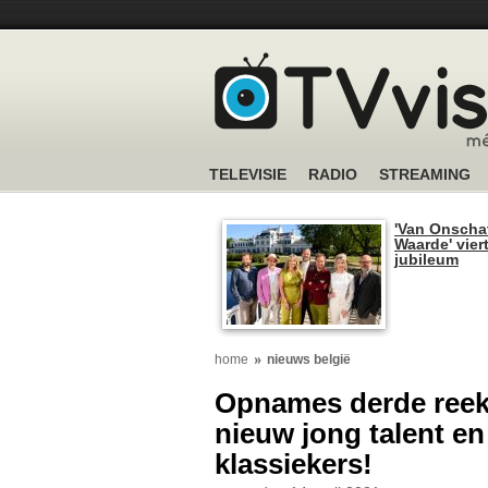
TELEVISIE
RADIO
STREAMING
'Van Onscha
Waarde' viert
jubileum
home
nieuws belgië
Opnames derde reeks
nieuw jong talent e
klassiekers!