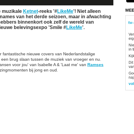
MEE
e muzikale
Ketnet
-reeks '#
LikeMe
'! Niet alleen
ames van het derde seizoen, maar in afwachting
hebbers binnenkort ook zelf de wereld van
tv
nieuwe belevingsexpo 'Smile #
LikeMe
'.
Ver
eig
Nie
in 
r fantastische nieuwe covers van Nederlandstalige
Kij
n een brug slaan tussen de muziek van vroeger en nu.
Dit
Dansen voor jou' van Isabelle A & 'Laat me' van
Ramses
van
ingmomenten bij jong en oud.
Goe
naj
vol