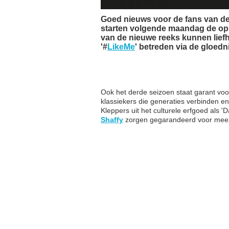
Goed nieuws voor de fans van d
starten volgende maandag de opn
van de nieuwe reeks kunnen lief
'#
LikeMe
' betreden via de gloed
Ook het derde seizoen staat garant voo
klassiekers die generaties verbinden e
Kleppers uit het culturele erfgoed als '
Shaffy
zorgen gegarandeerd voor meez