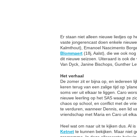
Er staan niet alleen nieuwe liedjes op
vaste jongerencast doen enkele nieuwe 
Kalmthout), Emanoel Nascimento Borge
Blommaert
(18j, Aalst), die we ook nog
dit nieuwe seizoen. Uiteraard is ook d
Van Dyck, Janine Bischops, Gunther L
Het verhaal
De zomer zit er bijna op, en iedereen l
keren terug van een zalige tijd op 'plane
soms ver uit elkaar te liggen. Caro wors
nieuwe leerling op het SAS waagt ze zi
chaos op school, en conflict met de vrie
te verduren, wanneer Dennis, een lid va
vriendschap met Maria en Caro uit elka
Heel wat om naar uit te kijken dus. Al i
Ketnet
te kunnen bekijken. Maar niet get
programma. In deze allereerste belevi