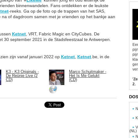
vrienden binnenwandelen. Fans ontdekken er de leukste
tnet
-reeks. Ga op de foto op de trappen van het SAS,
e na of dagdroom samen met je vrienden op het bankje aan
tussen
Ketnet
, VRT, Fabric Magic en CityCubes. De
et 30 september 2021 in de Stadsfeestzaal te Antwerpen.
Een
pij
pij
e zien zijn vanaf januari 2022 op
Ketnet
,
Ketnet
.be, in de
kla
gen
ver
K3 - K3 Originals -
Marco Schuitmaker -
De Reünie Live (2
Het Is Me Gelukt
'Z
CD)
(CD)
2.
DOS
N
K
V
(NL)
N